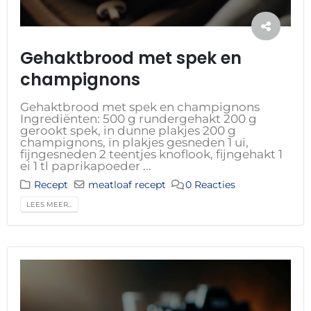
Gehaktbrood met spek en
champignons
Gehaktbrood met spek en champignons
Ingrediënten: 500 g rundergehakt 200 g
gerookt spek, in dunne plakjes 200 g
champignons, in plakjes gesneden 1 ui,
fijngesneden 2 teentjes knoflook, fijngehakt 1
ei 1 tl paprikapoeder ...
Recept
meatloaf recept
0 Reacties
LEES MEER...