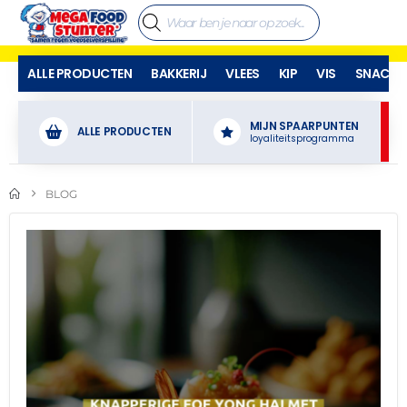
ALLE PRODUCTEN
BAKKERIJ
VLEES
KIP
VIS
SNACKS
MIJN SPAARPUNTEN
ALLE PRODUCTEN
loyaliteitsprogramma
BLOG