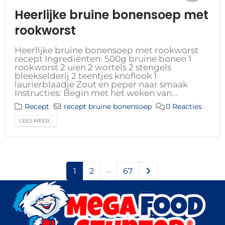
Heerlijke bruine bonensoep met
rookworst
Heerlijke bruine bonensoep met rookworst
recept Ingrediënten: 500g bruine bonen 1
rookworst 2 uien 2 wortels 2 stengels
bleekselderij 2 teentjes knoflook 1
laurierblaadje Zout en peper naar smaak
Instructies: Begin met het weken van...
Recept
recept bruine bonensoep
0 Reacties
LEES MEER...
…
1
2
67