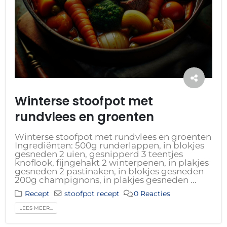
Winterse stoofpot met
rundvlees en groenten
Winterse stoofpot met rundvlees en groenten
Ingrediënten: 500g runderlappen, in blokjes
gesneden 2 uien, gesnipperd 3 teentjes
knoflook, fijngehakt 2 winterpenen, in plakjes
gesneden 2 pastinaken, in blokjes gesneden
200g champignons, in plakjes gesneden ...
Recept
stoofpot recept
0 Reacties
LEES MEER...