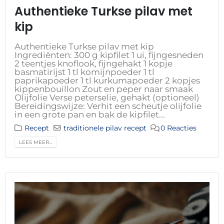
Authentieke Turkse pilav met
kip
Authentieke Turkse pilav met kip
Ingrediënten: 300 g kipfilet 1 ui, fijngesneden
2 teentjes knoflook, fijngehakt 1 kopje
basmatirijst 1 tl komijnpoeder 1 tl
paprikapoeder 1 tl kurkumapoeder 2 kopjes
kippenbouillon Zout en peper naar smaak
Olijfolie Verse peterselie, gehakt (optioneel)
Bereidingswijze: Verhit een scheutje olijfolie
in een grote pan en bak de kipfilet...
Recept
traditionele pilav recept
0 Reacties
LEES MEER...