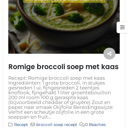
Romige broccoli soep met kaas
Recept: Romige broccoli soep met kaas
Ingrediënten: 1 grote broccoli, in stukjes
gesneden 1 ui, fijngesneden 2 teentjes
knoflook, fijngehakt 1 liter groentebouillon
200 ml room 100 g geraspte kaas
(bijvoorbeeld cheddar of gruyère) Zout en
peper naar smaak Olijfolie Bereidingswijze:
Verhit een scheutje olijfolie in een grote
soeppan en fruit...
Recept
broccoli soep recept
0 Reacties