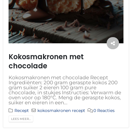
Kokosmakronen met
chocolade
Kokosmakronen met chocolade Recept
Ingrediënten: 200 gram geraspte kokos 200
gram suiker 2 eieren 100 gram pure
chocolade, in stukjes Instructies: Verwarm de
oven voor op 180°C. Meng de geraspte kokos,
suiker en eieren in een...
Recept
kokosmakronen recept
0 Reacties
LEES MEER...