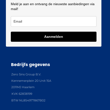
Meld je aan en ontvang de nieuwste aanbiedingen via
mail!
Aanmelden
Bedrijfs gegevens
Zero Sins Group B.V.
Kennemerplein 20 Unit 15A
2011MJ Haarlem
KVK 62838199
BTW NL854977867B02