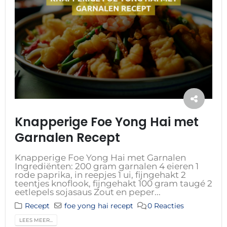
Knapperige Foe Yong Hai met
Garnalen Recept
Knapperige Foe Yong Hai met Garnalen
Ingrediënten: 200 gram garnalen 4 eieren 1
rode paprika, in reepjes 1 ui, fijngehakt 2
teentjes knoflook, fijngehakt 100 gram taugé 2
eetlepels sojasaus Zout en peper...
Recept
foe yong hai recept
0 Reacties
LEES MEER...