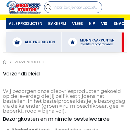
ALLE PRODUCTEN
BAKKERIJ
VLEES
KIP
VIS
SNACKS
MIJN SPAARPUNTEN
ALLE PRODUCTEN
loyaliteitsprogramma
VERZENDBELEID
Verzendbeleid
Wij bezorgen onze diepvriesproducten gekoeld
op de leverdag die jij zelf kiest tijdens het
bestellen. In het bestelproces kies je je bezorgdag
via de kalender (groen = ruim beschikbaar, geel =
beperkt, rood = bijna vol).
Bezorgkosten en minimale bestelwaarde
Nederland
(met uitzondering van de