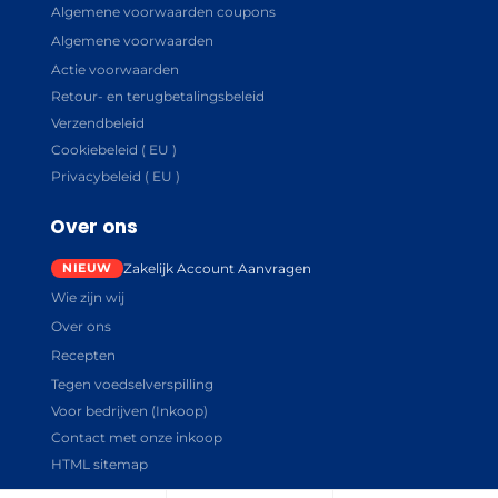
Algemene voorwaarden coupons
Algemene voorwaarden
Actie voorwaarden
Retour- en terugbetalingsbeleid
Verzendbeleid
Cookiebeleid ( EU )
Privacybeleid ( EU )
Over ons
Zakelijk Account Aanvragen
Wie zijn wij
Over ons
Recepten
Tegen voedselverspilling
Voor bedrijven (Inkoop)
Contact met onze inkoop
HTML sitemap