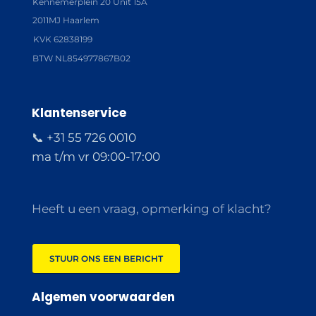
Kennemerplein 20 Unit 15A
2011MJ Haarlem
KVK 62838199
BTW NL854977867B02
Klantenservice
📞 +31 55 726 0010
ma t/m vr 09:00-17:00
Heeft u een vraag, opmerking of klacht?
STUUR ONS EEN BERICHT
Algemen voorwaarden