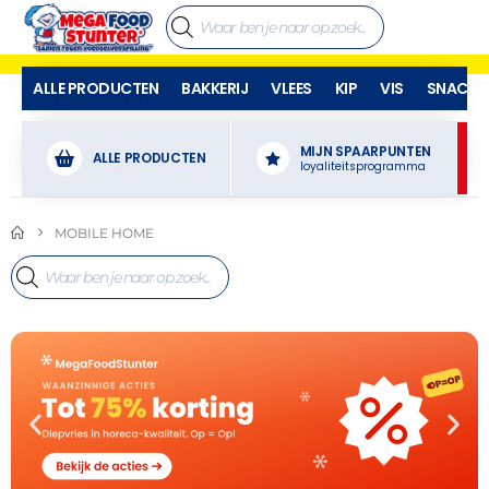
ALLE PRODUCTEN
BAKKERIJ
VLEES
KIP
VIS
SNACKS
MIJN SPAARPUNTEN
ALLE PRODUCTEN
loyaliteitsprogramma
MOBILE HOME