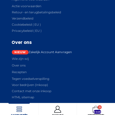
Actie voorwaarden
Retour- en terugbetalingsbeleid
Verzendbeleid
Cookiebeleid ( EU )
Privacybeleid ( EU )
Over ons
Zakelijk Account Aanvragen
Wie zijn wij
Over ons
Recepten
Tegen voedselverspilling
Voor bedrijven (Inkoop)
Contact met onze inkoop
HTML sitemap
0
€
0.00