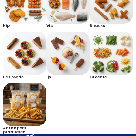
Kip
Vis
Snacks
Patisserie
Ijs
Groente
Aardappel
producten