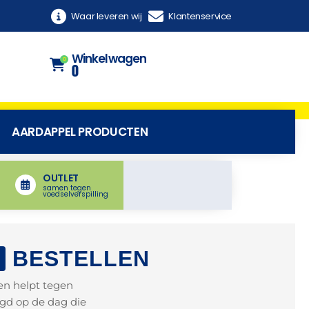
Waar leveren wij
Klantenservice
Winkelwagen
0
0
AARDAPPEL PRODUCTEN
OUTLET
samen tegen
voedselverspilling
BESTELLEN
en helpt tegen
rgd op de dag die