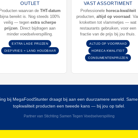
OUTLET
VAST ASSORTIMENT
Producten waarvan de
THT-datum
Professionele
horeca-kwaliteit
bijna bereikt is. Nog steeds 100%
producten,
altijd op voorraad
. Va
veilig — tegen
extra scherpe
kroketten tot vlammetjes — wat
prijzen
. Direct bijdragen aan
restaurants gebruiken, voor een
minder voedselverspilling.
fractie van de prijs bij jou thuis.
EXTRA LAGE PRIJZEN
ALTIJD OP VOORRAAD
DIEPVRIES = LANG HOUDBAAR
HORECA KWALITEIT
CONSUMENTENPRIJZEN
lling bij MegaFoodStunter draagt bij aan een duurzamere wereld. Sam
topkwaliteit producten een tweede kans — bij jou op tafel.
Partner van Stichting Samen Tegen Voedselverspilling