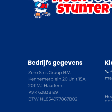
Bedrijfs gegevens
Kl
📞 
Zero Sins Group B.V.
ma 
Kennemerplein 20 Unit 15A
2011MJ Haarlem
KVK 62838199
Hee
BTW NL854977867B02
opm