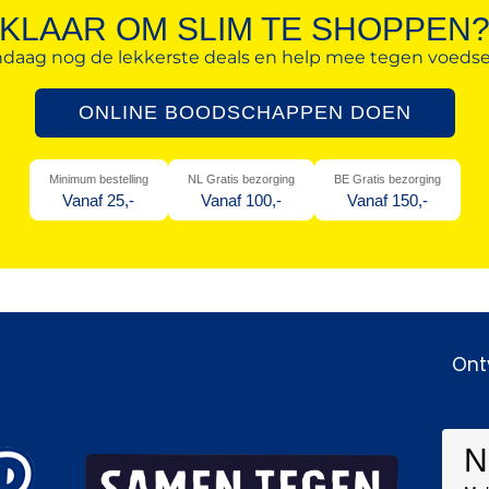
KLAAR OM SLIM TE SHOPPEN
daag nog de lekkerste deals en help mee tegen voedselv
ONLINE BOODSCHAPPEN DOEN
Minimum bestelling
NL Gratis bezorging
BE Gratis bezorging
Vanaf 25,-
Vanaf 100,-
Vanaf 150,-
Ont
N