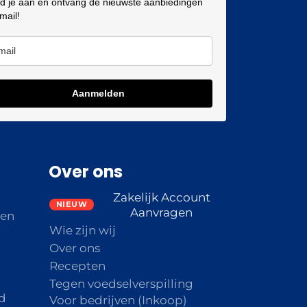
d je aan en ontvang de nieuwste aanbiedingen
 mail!
Aanmelden
Over ons
Zakelijk Account
Aanvragen
den
Wie zijn wij
Over ons
Recepten
Tegen voedselverspilling
d
Voor bedrijven (Inkoop)