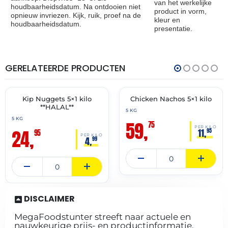
van het werkelijke
houdbaarheidsdatum. Na ontdooien niet
product in vorm,
opnieuw invriezen. Kijk, ruik, proef na de
kleur en
houdbaarheidsdatum.
presentatie.
GERELATEERDE PRODUCTEN
THT:
THT:
16-
21-
12-
05-
2027
2027
Kip Nuggets 5×1 kilo
Chicken Nachos 5×1 kilo
✓ VAST ASSORTIMENT
✓ VAST ASSORTIMENT
**HALAL**
5 KG
5 KG
59,
75
PER KILO
24,
11,
95
95
PER KILO
4,
99
DISCLAIMER
MegaFoodstunter streeft naar actuele en
nauwkeurige prijs- en productinformatie.