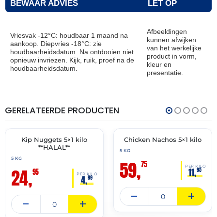
BEWAAR ADVIES
LET OP
Afbeeldingen
Vriesvak -12°C: houdbaar 1 maand na
kunnen afwijken
aankoop. Diepvries -18°C: zie
van het werkelijke
houdbaarheidsdatum. Na ontdooien niet
product in vorm,
opnieuw invriezen. Kijk, ruik, proef na de
kleur en
houdbaarheidsdatum.
presentatie.
GERELATEERDE PRODUCTEN
THT:
THT:
16-
21-
12-
05-
2027
2027
Kip Nuggets 5×1 kilo
Chicken Nachos 5×1 kilo
✓ VAST ASSORTIMENT
✓ VAST ASSORTIMENT
**HALAL**
5 KG
5 KG
59,
75
PER KILO
24,
11,
95
95
PER KILO
4,
99