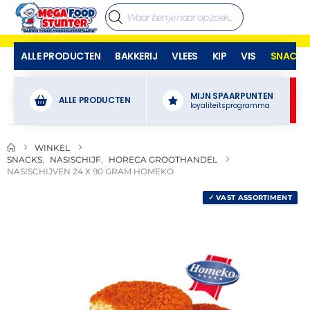
ALLE PRODUCTEN
BAKKERIJ
VLEES
KIP
VIS
SNACKS
MIJN SPAARPUNTEN
ALLE PRODUCTEN
loyaliteitsprogramma
WINKEL
SNACKS
,
NASISCHIJF
,
HORECA GROOTHANDEL
NASISCHIJVEN 24 X 90 GRAM HOMEKO
✓ VAST ASSORTIMENT