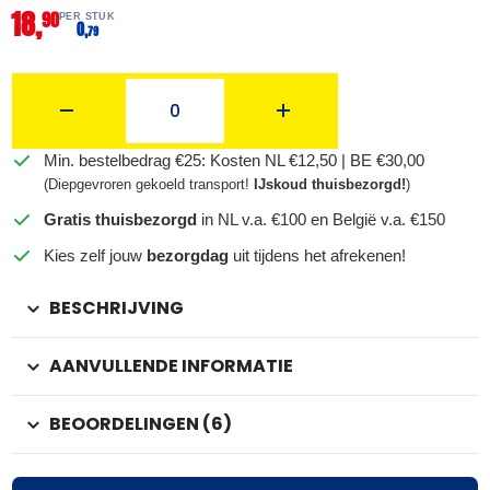
18,
90
PER STUK
0,
79
Min. bestelbedrag €25: Kosten NL €12,50 | BE €30,00
(Diepgevroren gekoeld transport!
IJskoud thuisbezorgd!
)
Gratis thuisbezorgd
in NL v.a. €100 en België v.a. €150
Kies zelf jouw
bezorgdag
uit tijdens het afrekenen!
BESCHRIJVING
AANVULLENDE INFORMATIE
BEOORDELINGEN (6)