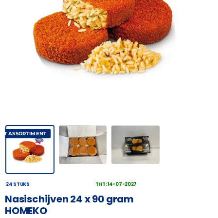
AST ASSORTIMENT
24 STUKS
THT: 14-07-2027
Nasischijven 24 x 90 gram
HOMEKO