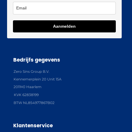
Aanmelden
Bedrijfs gegevens
Zero Sins Group B.V.
Kennemerplein 20 Unit 15A
2011MJ Haarlem
KVK 62838199
BTW NL854977867B02
Klantenservice