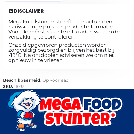
DISCLAIMER
MegaFoodstunter streeft naar actuele en
nauwkeurige prijs- en productinformatie.
Voor de meest recente info raden we aan de
verpakking te controleren.
Onze diepgevroren producten worden
zorgvuldig bezorgd en blijven het best bij
-18°C. Na ontdooien adviseren we om niet
opnieuw in te vriezen.
Beschikbaarheid:
Op voorraad
SKU:
11033
Categorieën:
Horeca groothandel
,
Nasischijf
,
Snacks