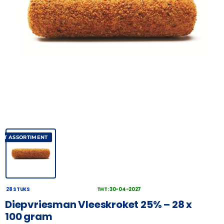
AST ASSORTIMENT
28 STUKS
THT: 30-04-2027
Diepvriesman Vleeskroket 25% – 28 x
100 gram