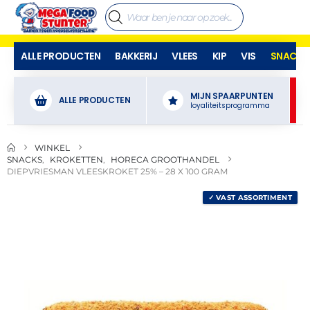
ALLE PRODUCTEN
BAKKERIJ
VLEES
KIP
VIS
SNACKS
MIJN SPAARPUNTEN
ALLE PRODUCTEN
loyaliteitsprogramma
WINKEL
SNACKS
,
KROKETTEN
,
HORECA GROOTHANDEL
DIEPVRIESMAN VLEESKROKET 25% – 28 X 100 GRAM
✓ VAST ASSORTIMENT