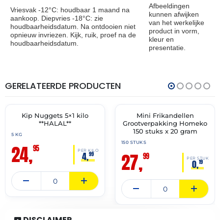
Afbeeldingen
Vriesvak -12°C: houdbaar 1 maand na
kunnen afwijken
aankoop. Diepvries -18°C: zie
van het werkelijke
houdbaarheidsdatum. Na ontdooien niet
product in vorm,
opnieuw invriezen. Kijk, ruik, proef na de
kleur en
houdbaarheidsdatum.
presentatie.
GERELATEERDE PRODUCTEN
THT:
THT:
16-
30-
12-
06-
2027
2027
Kip Nuggets 5×1 kilo
Mini Frikandellen
✓ VAST ASSORTIMENT
✓ VAST ASSORTIMENT
**HALAL**
Grootverpakking Homeko
150 stuks x 20 gram
5 KG
150 STUKS
24,
95
PER KILO
27,
4,
99
99
PER STUK
0,
19
DISCLAIMER