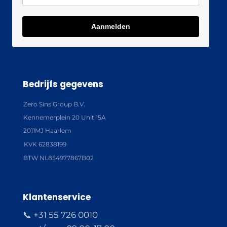
Aanmelden
Bedrijfs gegevens
Zero Sins Group B.V.
Kennemerplein 20 Unit 15A
2011MJ Haarlem
KVK 62838199
BTW NL854977867B02
Klantenservice
📞 +31 55 726 0010