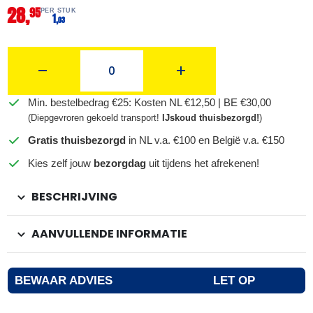
28,
95
PER STUK
1,
03
Min. bestelbedrag €25: Kosten NL €12,50 | BE €30,00
(Diepgevroren gekoeld transport!
IJskoud thuisbezorgd!
)
Gratis thuisbezorgd
in NL v.a. €100 en België v.a. €150
Kies zelf jouw
bezorgdag
uit tijdens het afrekenen!
BESCHRIJVING
AANVULLENDE INFORMATIE
BEWAAR ADVIES
LET OP