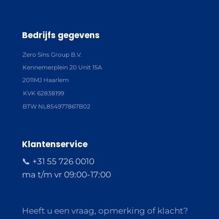
Bedrijfs gegevens
Zero Sins Group B.V.
Kennemerplein 20 Unit 15A
2011MJ Haarlem
KVK 62838199
BTW NL854977867B02
Klantenservice
📞 +31 55 726 0010
ma t/m vr 09:00-17:00
Heeft u een vraag, opmerking of klacht?