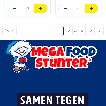
…
1
2
6
7