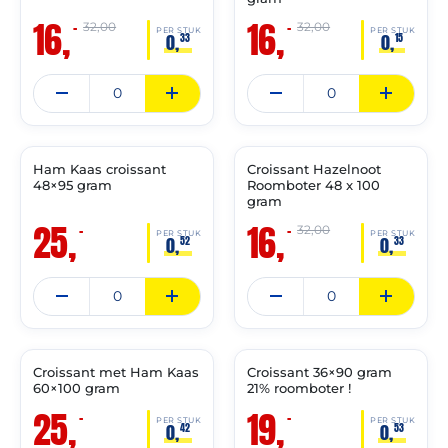
16,
16,
–
–
32,00
32,00
PER STUK
PER STUK
0,
0,
33
15
THT:
THT:
30-
31-
06-
05-
2027
2027
Ham Kaas croissant
Croissant Hazelnoot
🔥 OP=OP
🔥 OP=OP
48×95 gram
Roomboter 48 x 100
gram
25,
16,
–
–
32,00
PER STUK
PER STUK
0,
0,
52
33
THT:
THT:
31-
31-
10-
03-
2026
2027
Croissant met Ham Kaas
Croissant 36×90 gram
🔥 OP=OP
🔥 OP=OP
60×100 gram
21% roomboter !
25,
19,
–
–
PER STUK
PER STUK
0,
0,
42
53