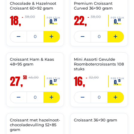
Chocolade & Hazelnoot
Premium Croissant
🔥 OP=OP
🔥 OP=OP
Croissant 60×92 gram
Curved 36×90 gram
18,
22,
–
–
38,00
38,00
PER STUK
PER STUK
0,
0,
29
61
THT:
THT:
31-
31-
07-
08-
2027
2026
Croissant Ham & Kaas
Mini Assorti Gevulde
🔥 OP=OP
🔥 OP=OP
48×95 gram
Roombotercroissants 108
stuks
27,
16,
50
–
45,00
32,00
PER STUK
PER STUK
0,
0,
57
15
THT:
THT:
31-
30-
07-
06-
2027
2027
Croissant met hazelnoot-
Croissant 36×90 gram
🔥 OP=OP
🔥 OP=OP
chocoladevulling 52×85
gram