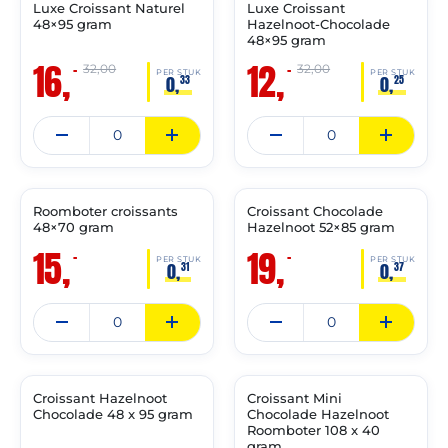
Luxe Croissant Naturel
Luxe Croissant
🔥 OP=OP
🔥 OP=OP
48×95 gram
Hazelnoot-Chocolade
48×95 gram
16,
12,
–
–
32,00
32,00
PER STUK
PER STUK
0,
0,
33
25
THT:
THT:
28-
30-
02-
06-
2027
2027
Roomboter croissants
Croissant Chocolade
🔥 OP=OP
🔥 OP=OP
48×70 gram
Hazelnoot 52×85 gram
15,
19,
–
–
PER STUK
PER STUK
0,
0,
31
37
THT:
THT:
31-
31-
05-
05-
2027
2027
Croissant Hazelnoot
Croissant Mini
🔥 OP=OP
🔥 OP=OP
Chocolade 48 x 95 gram
Chocolade Hazelnoot
Roomboter 108 x 40
gram