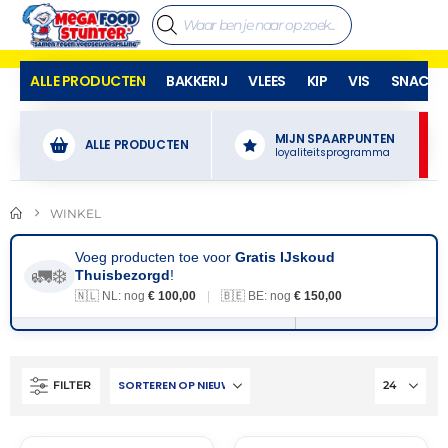
ALLE PRODUCTEN
BAKKERIJ
VLEES
KIP
VIS
SNACKS
MIJN SPAARPUNTEN
ALLE PRODUCTEN
loyaliteitsprogramma
WINKEL
Voeg producten toe voor
Gratis IJskoud
🚛❄️
Thuisbezorgd
!
🇳🇱 NL: nog
€ 100,00
|
🇧🇪 BE: nog
€ 150,00
FILTER
THT:
THT:
31-
31-
03-
03-
2027
2027