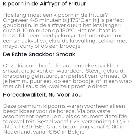
Kipcorn in de Airfryer of Frituur
Hoe lang moet een kipcorn in de frituur?
Ongeveer 4-5 minuten bij 175°C en hij is perfect
goudbruin. In de airfryer duurt het iets langer:
circa 8-10 minuten op 180°C. Het resultaat is
hetzelfde: een heerlijk krokante buitenkant met
een smaakvolle, gekruide kipvulling. Lekker met
mayo, curry of op een broodje.
De Echte Snackbar Smaak
Onze kipcorn heeft die authentieke snackbar
smaak die je kent en waardeert. Stevig gekruid,
knapperig gefrituurd, en perfect van formaat. Of
je hem nu puur eet, op een broodje, of in een wrap
met chilisaus: de kwaliteit proef je direct.
Horecakwaliteit, Nu Voor Jou
Deze premium kipcorns waren voorheen alleen
beschikbaar voor de horeca. Via ons vaste
assortiment bestel je nu als consument dezelfde
topkwaliteit. Bestel vanaf €25, verzending €12,50
(NL) of €30 (BE). Gratis bezorging vanaf €100 in
Nederland, vanaf €150 in België!