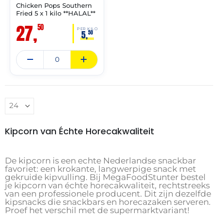
Chicken Pops Southern
✓ VAST ASSORTIMENT
Fried 5 x 1 kilo **HALAL**
27,
50
PER KILO
5,
50
Kipcorn van Échte Horecakwaliteit
De kipcorn is een echte Nederlandse snackbar
favoriet: een krokante, langwerpige snack met
gekruide kipvulling. Bij MegaFoodStunter bestel
je kipcorn van échte horecakwaliteit, rechtstreeks
van een professionele producent. Dit zijn dezelfde
kipsnacks die snackbars en horecazaken serveren.
Proef het verschil met de supermarktvariant!