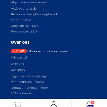
Algemene voorwaarden
Actie voorwaarden
Retour- en terugbetalingsbeleid
Verzendbeleid
Cookiebeleid ( EU )
Privacybeleid ( EU )
Over ons
Zakelijk Account Aanvragen
Wie zijn wij
Over ons
Recepten
Tegen voedselverspilling
Voor bedrijven (Inkoop)
Contact met onze inkoop
HTML sitemap
0
€
0.00