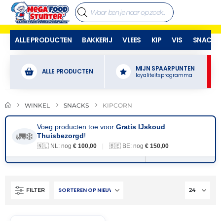
ALLE PRODUCTEN
BAKKERIJ
VLEES
KIP
VIS
SNACKS
MIJN SPAARPUNTEN
ALLE PRODUCTEN
loyaliteitsprogramma
WINKEL
SNACKS
KIPCORN
Voeg producten toe voor
Gratis IJskoud
🚛❄️
Thuisbezorgd
!
🇳🇱 NL: nog
€ 100,00
|
🇧🇪 BE: nog
€ 150,00
FILTER
THT:
22-
07-
2027