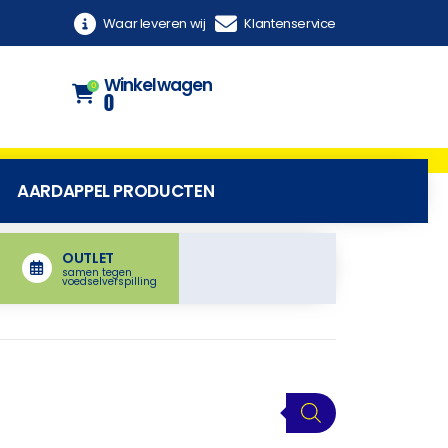
Waar leveren wij
Klantenservice
Winkelwagen
0
0
AARDAPPEL PRODUCTEN
OUTLET
samen tegen
voedselverspilling