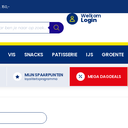
. 150,-
Welkom
Login
VIS
SNACKS
PATISSERIE
IJS
GROENTE
MIJN SPAARPUNTEN
N
MEGA DAGDEALS
loyaliteitsprogramma