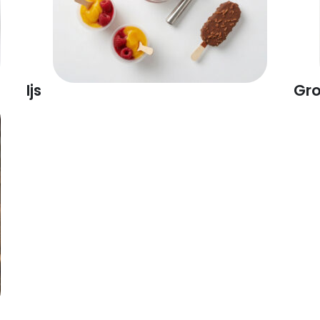
Ijs
Gro