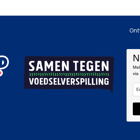
Ont
N
Mel
via