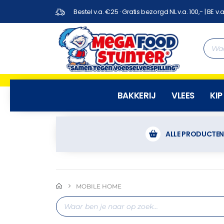
Bestel v.a. €25 · Gratis bezorgd NL v.a. 100,- | BE v.a
BAKKERIJ
VLEES
KIP
ALLE PRODUCTE
MOBILE HOME