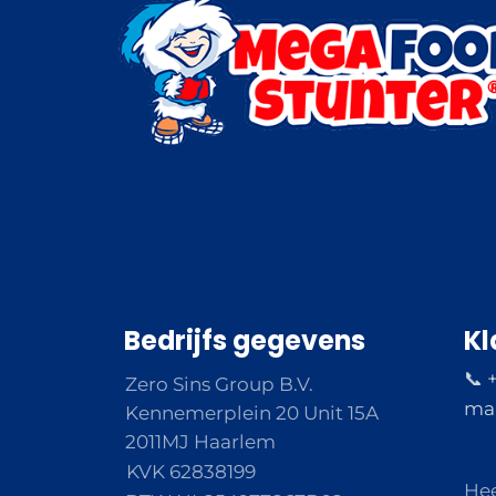
Bedrijfs gegevens
Kl
📞 
Zero Sins Group B.V.
ma 
Kennemerplein 20 Unit 15A
2011MJ Haarlem
KVK 62838199
Hee