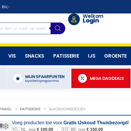
. 150,-
Welkom
Login
VIS
SNACKS
PATISSERIE
IJS
GROENTE
MIJN SPAARPUNTEN
N
MEGA DAGDEALS
loyaliteitsprogramma
INKEL
PATISSERIE
SLAGROOMSOESJES
Voeg producten toe voor
Gratis IJskoud Thuisbezorgd
!
❄️
🇳🇱 NL: nog
€ 100,00
|
🇧🇪 BE: nog
€ 150,00