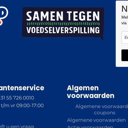
N
Mel
via
antenservice
Algemen
voorwaarden
+31 55 726 0010
t/m vr 09:00-17:00
Algemene voorwaar
coupons
Algemene voorwaarden
ft u een vraag,
Actie voorwaarden