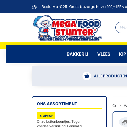
Bestel v.a. €25 · Gratis bezorgd NL v.a. 100,- | BE v.a
BAKKERIJ
VLEES
KIP
ALLE PRODUCTE
ONS ASSORTIMENT
W
🔥 OP=OP

Onze buitenbeentjes, Tegen
voedselverspilling, Eenmalig