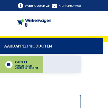
Waar leveren wij
Klantenservice
Winkelwagen
0
0
AARDAPPEL PRODUCTEN
OUTLET
samen tegen
voedselverspilling