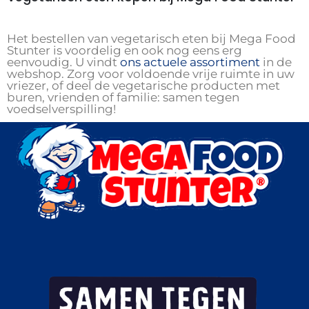
Het bestellen van vegetarisch eten bij Mega Food
Stunter is voordelig en ook nog eens erg
eenvoudig. U vindt
ons actuele assortiment
in de
webshop. Zorg voor voldoende vrije ruimte in uw
vriezer, of deel de vegetarische producten met
buren, vrienden of familie: samen tegen
voedselverspilling!