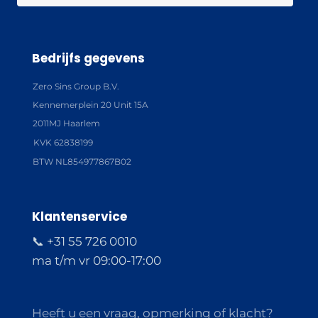
Bedrijfs gegevens
Zero Sins Group B.V.
Kennemerplein 20 Unit 15A
2011MJ Haarlem
KVK 62838199
BTW NL854977867B02
Klantenservice
📞 +31 55 726 0010
ma t/m vr 09:00-17:00
Heeft u een vraag, opmerking of klacht?