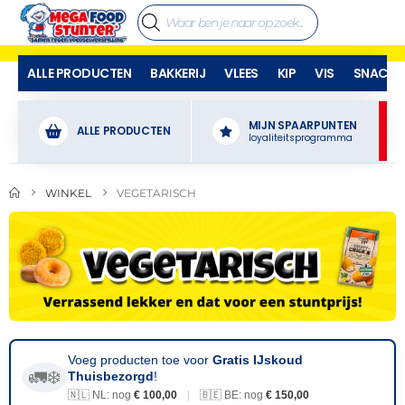
ALLE PRODUCTEN
BAKKERIJ
VLEES
KIP
VIS
SNACKS
MIJN SPAARPUNTEN
ALLE PRODUCTEN
loyaliteitsprogramma
WINKEL
VEGETARISCH
Voeg producten toe voor
Gratis IJskoud
🚛❄️
Thuisbezorgd
!
🇳🇱 NL: nog
€ 100,00
|
🇧🇪 BE: nog
€ 150,00