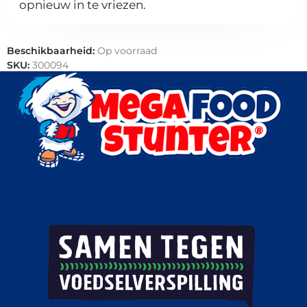
opnieuw in te vriezen.
Beschikbaarheid:
Op voorraad
SKU:
300094
Categorieën:
Horeca groothandel
,
Patisserie