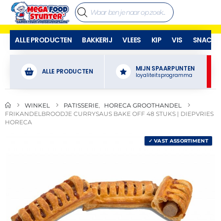
ALLE PRODUCTEN
BAKKERIJ
VLEES
KIP
VIS
SNACKS
MIJN SPAARPUNTEN
ALLE PRODUCTEN
loyaliteitsprogramma
WINKEL
PATISSERIE
,
HORECA GROOTHANDEL
FRIKANDELBROODJE CURRYSAUS BAKE OFF 48 STUKS | DIEPVRIES
HORECA
✓ VAST ASSORTIMENT