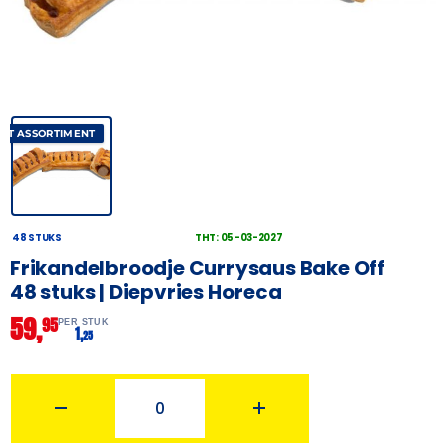
AST ASSORTIMENT
48 STUKS
THT: 05-03-2027
Frikandelbroodje Currysaus Bake Off
48 stuks | Diepvries Horeca
59,
95
PER STUK
1,
25