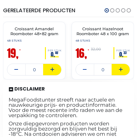
GERELATEERDE PRODUCTEN
THT:
THT:
30-
31-
04-
05-
2027
2027
Croissant Amandel
Croissant Hazelnoot
🔥 OP=OP
🔥 OP=OP
Roomboter 48×82 gram
Roomboter 48 x 100 gram
48 STUKS
48 STUKS
19,
16,
–
–
32,00
PER STUK
PER STUK
0,
0,
40
33
DISCLAIMER
MegaFoodstunter streeft naar actuele en
nauwkeurige prijs- en productinformatie.
Voor de meest recente info raden we aan de
verpakking te controleren.
Onze diepgevroren producten worden
zorgvuldig bezorgd en blijven het best bij
-18°C. Na ontdooien adviseren we om niet