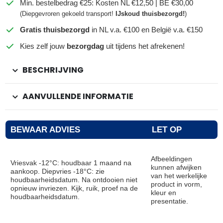
Min. bestelbedrag €25: Kosten NL €12,50 | BE €30,00
(Diepgevroren gekoeld transport!
IJskoud thuisbezorgd!
)
Gratis thuisbezorgd
in NL v.a. €100 en België v.a. €150
Kies zelf jouw
bezorgdag
uit tijdens het afrekenen!
BESCHRIJVING
AANVULLENDE INFORMATIE
BEWAAR ADVIES
LET OP
Afbeeldingen
Vriesvak -12°C: houdbaar 1 maand na
kunnen afwijken
aankoop. Diepvries -18°C: zie
van het werkelijke
houdbaarheidsdatum. Na ontdooien niet
product in vorm,
opnieuw invriezen. Kijk, ruik, proef na de
kleur en
houdbaarheidsdatum.
presentatie.