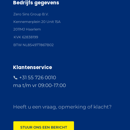
Bedrijfs gegevens
Zero Sins Group B.V.
Kennemerplein 20 Unit 15A
2011MJ Haarlem
KVK 62838199
BTW NL854977867B02
Klantenservice
📞 +31 55 726 0010
ma t/m vr 09:00-17:00
Heeft u een vraag, opmerking of klacht?
STUUR ONS EEN BERICHT