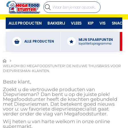
ALLE PRODUCTEN
BAKKERIJ
VLEES
KIP
VIS
SNACKS
MIJN SPAARPUNTEN
ALLE PRODUCTEN
loyaliteitsprogramma
WELKOM BIJ MEGAFOODSTUNTER! DE NIEUWE THUISBASIS VOOR
DIEPVRIESMAN-KLANTEN.
Beste klant,
Zoekt u de vertrouwde producten van
Diepvriesman? Dan bent u op de juiste plek!
Megafoodstunter heeft de krachten gebundeld
met Diepvriesman. Dat betekent goed nieuws
voor u: uw favoriete diepvriesspecialist gaat
verder onder de vlag van Megafoodstunter.
Wij heten u van harte welkom in onze online
supermarkt.