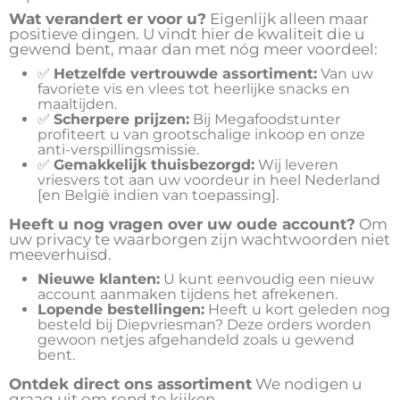
Wat verandert er voor u?
Eigenlijk alleen maar
positieve dingen. U vindt hier de kwaliteit die u
gewend bent, maar dan met nóg meer voordeel:
✅
Hetzelfde vertrouwde assortiment:
Van uw
favoriete vis en vlees tot heerlijke snacks en
maaltijden.
✅
Scherpere prijzen:
Bij Megafoodstunter
profiteert u van grootschalige inkoop en onze
anti-verspillingsmissie.
✅
Gemakkelijk thuisbezorgd:
Wij leveren
vriesvers tot aan uw voordeur in heel Nederland
[en België indien van toepassing].
Heeft u nog vragen over uw oude account?
Om
uw privacy te waarborgen zijn wachtwoorden niet
meeverhuisd.
Nieuwe klanten:
U kunt eenvoudig een nieuw
account aanmaken tijdens het afrekenen.
Lopende bestellingen:
Heeft u kort geleden nog
besteld bij Diepvriesman? Deze orders worden
gewoon netjes afgehandeld zoals u gewend
bent.
Ontdek direct ons assortiment
We nodigen u
graag uit om rond te kijken.