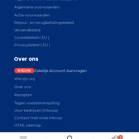
Algemene voorwaarden
Actie voorwaarden
Retour- en terugbetalingsbeleid
Verzendbeleid
Cookiebeleid ( EU )
Privacybeleid ( EU )
Over ons
Zakelijk Account Aanvragen
Wie zijn wij
Over ons
Recepten
Tegen voedselverspilling
Voor bedrijven (Inkoop)
Contact met onze inkoop
HTML sitemap
0