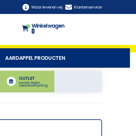
Waar leveren wij
Klantenservice
Winkelwagen
0
0
AARDAPPEL PRODUCTEN
OUTLET
samen tegen
voedselverspilling