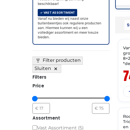
beschikbaar!
✓ VAST ASSORTIMENT
Vanaf nu bieden wij naast onze
buitenbeentjes ook reguliere producten
aan. Hiermee kunnen wij u een
vollediger assortiment en meer keuze
THT
bieden.
Van
✓ 
gr
8×2
Filter producten
*d
Sluiten
7
Filters
Price
THT
Ro
✓ 
Assortment
Tri
en 
Vast Assortiment
(
5
)