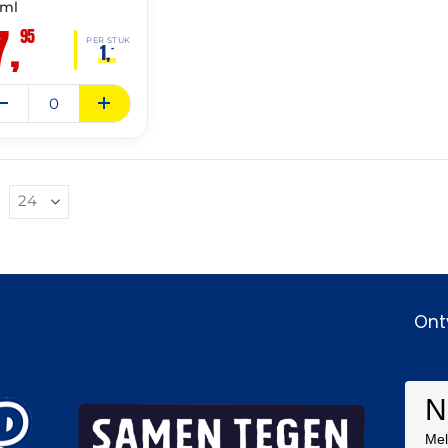
 ml
7,
95
PER STUK
1,
–
Ont
N
Mel