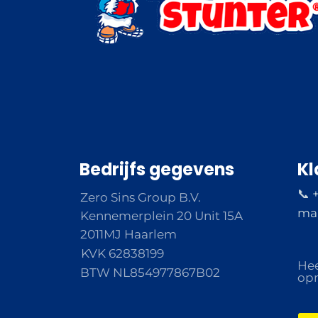
Bedrijfs gegevens
Kl
📞 
Zero Sins Group B.V.
ma 
Kennemerplein 20 Unit 15A
2011MJ Haarlem
KVK 62838199
Hee
BTW NL854977867B02
opm