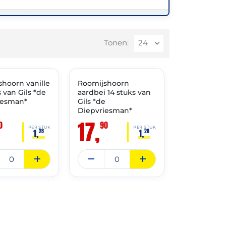
Tonen:
3-2027
THT: 26-03-2027
hoorn vanille
ASSORTIMENT
Roomijshoorn
✓ VAST ASSORTIMENT
s van Gils *de
aardbei 14 stuks van
iesman*
Gils *de
Diepvriesman*
17,
0
90
PER STUK
PER STUK
1,
1,
28
28