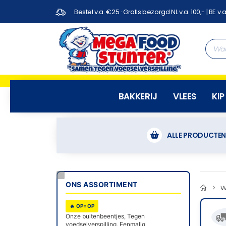
Bestel v.a. €25 · Gratis bezorgd NL v.a. 100,- | BE v.a
BAKKERIJ
VLEES
KIP
ALLE PRODUCTE
ONS ASSORTIMENT
W
🔥 OP=OP

Onze buitenbeentjes, Tegen
voedselverspilling, Eenmalig