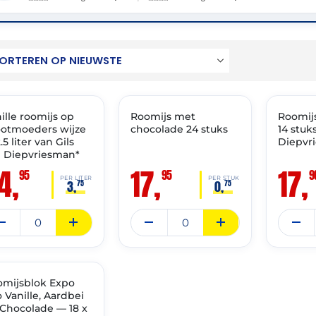
: 02-07-2028
THT: 28-02-2029
THT: 05-0
ille roomijs op
VAST ASSORTIMENT
Roomijs met
✓ VAST ASSORTIMENT
Roomijs
✓ VAST 
ootmoeders wijze
chocolade 24 stuks
14 stuk
.5 liter van Gils
Diepvr
e Diepvriesman*
4,
17,
17,
95
95
9
PER LITER
PER STUK
3,
0,
75
75
: 31-07-2027
omijsblok Expo
VAST ASSORTIMENT
o Vanille, Aardbei
Chocolade — 18 x