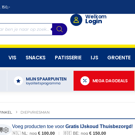
. 150,-
Welkom
Login
VIS
SNACKS
PATISSERIE
IJS
GROENTE
MIJN SPAARPUNTEN
N
MEGA DAGDEALS
loyaliteitsprogramma
INKEL
DIEPVRIESMAN
Voeg producten toe voor
Gratis IJskoud Thuisbezorgd
!
❄️
🇳🇱 NL: nog
€ 100,00
|
🇧🇪 BE: nog
€ 150,00