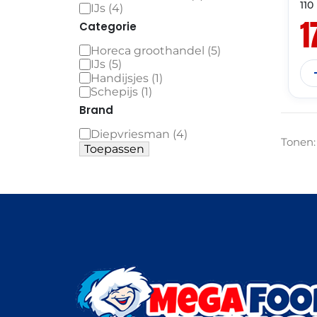
110
IJs
(
4
)
1
Categorie
Horeca groothandel
(
5
)
IJs
(
5
)
Handijsjes
(
1
)
Schepijs
(
1
)
Brand
Diepvriesman
(
4
)
Tonen:
Toepassen