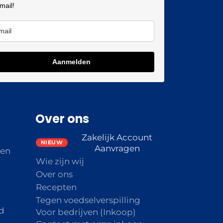
 mail!
Aanmelden
Over ons
Zakelijk Account
Aanvragen
den
Wie zijn wij
Over ons
Recepten
Tegen voedselverspilling
d
Voor bedrijven (Inkoop)