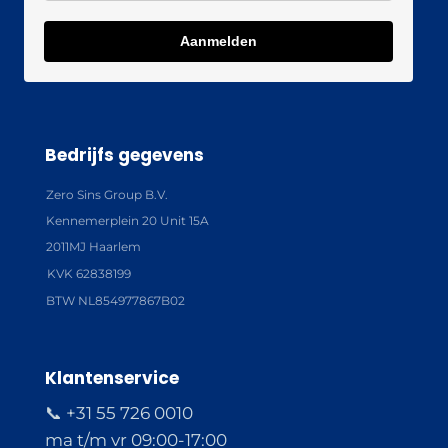
Aanmelden
Bedrijfs gegevens
Zero Sins Group B.V.
Kennemerplein 20 Unit 15A
2011MJ Haarlem
KVK 62838199
BTW NL854977867B02
Klantenservice
📞 +31 55 726 0010
ma t/m vr 09:00-17:00