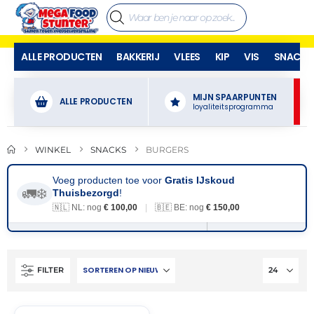
ALLE PRODUCTEN
BAKKERIJ
VLEES
KIP
VIS
SNACKS
MIJN SPAARPUNTEN
ALLE PRODUCTEN
loyaliteitsprogramma
WINKEL
SNACKS
BURGERS
Voeg producten toe voor
Gratis IJskoud
🚛❄️
Thuisbezorgd
!
🇳🇱 NL: nog
€ 100,00
|
🇧🇪 BE: nog
€ 150,00
FILTER
THT:
28-
02-
2027