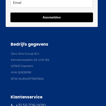
Aanmelden
Bedrijfs gegevens
Zero Sins Group B.V.
Kennemerplein 20 Unit 15A
2011MJ Haarlem
KVK 62838199
BTW NL854977867B02
Klantenservice
📞 +31 55 726 0010