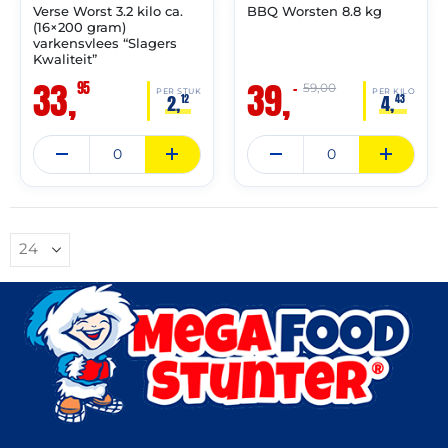
Verse Worst 3.2 kilo ca.
BBQ Worsten 8.8 kg
✓ VAST ASSORTIMENT
🔥 OP=OP
(16×200 gram)
varkensvlees “Slagers
Kwaliteit”
33,
39,
95
–
59,00
PER STUK
PER KILO
2,
4,
12
43