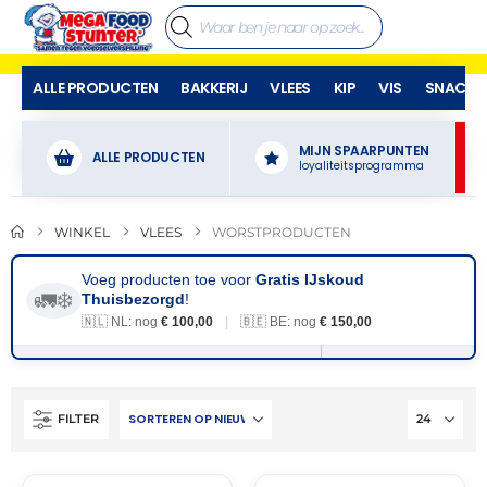
ALLE PRODUCTEN
BAKKERIJ
VLEES
KIP
VIS
SNACKS
MIJN SPAARPUNTEN
ALLE PRODUCTEN
loyaliteitsprogramma
WINKEL
VLEES
WORSTPRODUCTEN
Voeg producten toe voor
Gratis IJskoud
🚛❄️
Thuisbezorgd
!
🇳🇱 NL: nog
€ 100,00
|
🇧🇪 BE: nog
€ 150,00
FILTER
THT:
THT:
18-
01-
01-
07-
2027
2027