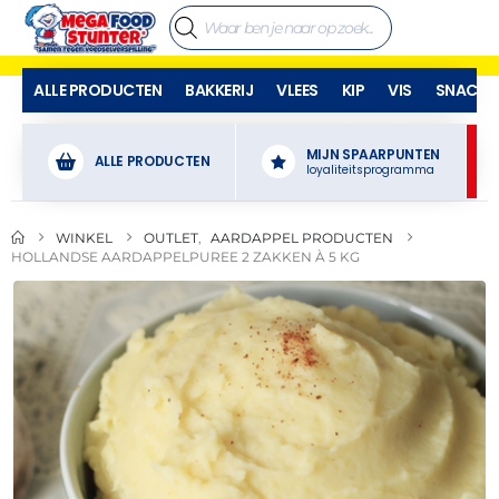
ALLE PRODUCTEN
BAKKERIJ
VLEES
KIP
VIS
SNACKS
MIJN SPAARPUNTEN
ALLE PRODUCTEN
loyaliteitsprogramma
WINKEL
OUTLET
,
AARDAPPEL PRODUCTEN
HOLLANDSE AARDAPPELPUREE 2 ZAKKEN À 5 KG