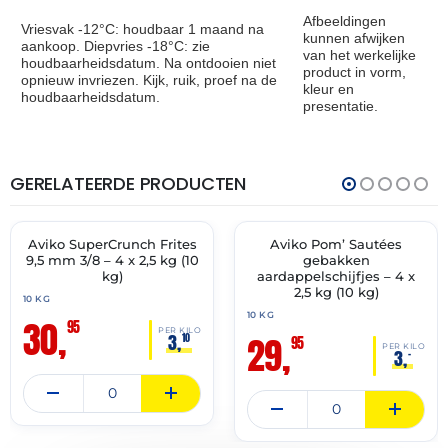
Afbeeldingen
Vriesvak -12°C: houdbaar 1 maand na
kunnen afwijken
aankoop. Diepvries -18°C: zie
van het werkelijke
houdbaarheidsdatum. Na ontdooien niet
product in vorm,
opnieuw invriezen. Kijk, ruik, proef na de
kleur en
houdbaarheidsdatum.
presentatie.
GERELATEERDE PRODUCTEN
THT:
THT:
16-
15-
07-
10-
2028
2027
Aviko SuperCrunch Frites
Aviko Pom’ Sautées
✓ VAST ASSORTIMENT
✓ VAST ASSORTIMENT
9,5 mm 3/8 – 4 x 2,5 kg (10
gebakken
kg)
aardappelschijfjes – 4 x
2,5 kg (10 kg)
10 KG
10 KG
30,
95
PER KILO
29,
3,
10
95
PER KILO
3,
–