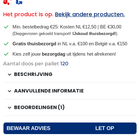
5,
0,
50
Het product is op.
Bekijk andere producten.
Min. bestelbedrag €25: Kosten NL €12,50 | BE €30,00
(Diepgevroren gekoeld transport!
IJskoud thuisbezorgd!
)
Gratis thuisbezorgd
in NL v.a. €100 en België v.a. €150
Kies zelf jouw
bezorgdag
uit tijdens het afrekenen!
Aantal doos per pallet
120
BESCHRIJVING
AANVULLENDE INFORMATIE
BEOORDELINGEN (1)
BEWAAR ADVIES
LET OP