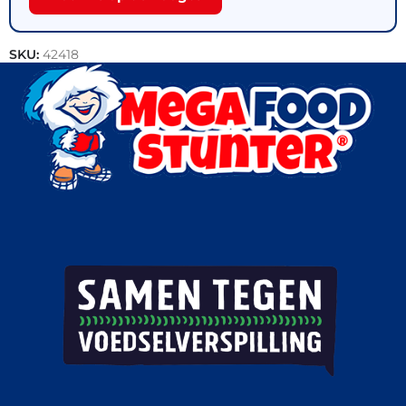
SKU:
42418
Categorieën:
Aardappel producten
,
Outlet