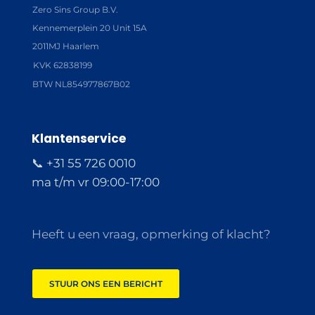
Zero Sins Group B.V.
Kennemerplein 20 Unit 15A
2011MJ Haarlem
KVK 62838199
BTW NL854977867B02
Klantenservice
📞 +31 55 726 0010
ma t/m vr 09:00-17:00
Heeft u een vraag, opmerking of klacht?
STUUR ONS EEN BERICHT