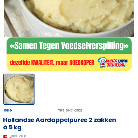
10 KG
THT: 01-01-2023
Hollandse Aardappelpuree 2 zakken
à 5 kg
–
PER KILO