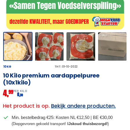
10 KG
THT: 01-10-2022
10 Kilo premium aardappelpuree
(10x1kilo)
4,
99
PER KILO
0,
50
Het product is op.
Bekijk andere producten.
Min. bestelbedrag €25: Kosten NL €12,50 | BE €30,00
(Diepgevroren gekoeld transport!
IJskoud thuisbezorgd!
)