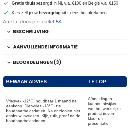
Gratis thuisbezorgd
in NL v.a. €100 en België v.a. €150
Kies zelf jouw
bezorgdag
uit tijdens het afrekenen!
Aantal doos per pallet
54
BESCHRIJVING
AANVULLENDE INFORMATIE
BEOORDELINGEN (3)
BEWAAR ADVIES
LET OP
Afbeeldingen
Vriesvak -12°C: houdbaar 1 maand na
kunnen afwijken
aankoop. Diepvries -18°C: zie
van het werkelijke
houdbaarheidsdatum. Na ontdooien niet
product in vorm,
opnieuw invriezen. Kijk, ruik, proef na de
kleur en
houdbaarheidsdatum.
presentatie.