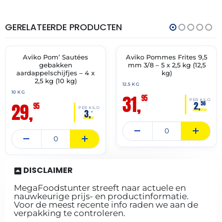
GERELATEERDE PRODUCTEN
THT:
THT:
15-
29-
10-
04-
2027
2028
Aviko Pom’ Sautées
Aviko Pommes Frites 9,5
✓ VAST ASSORTIMENT
✓ VAST ASSORTIMENT
gebakken
mm 3/8 – 5 x 2,5 kg (12,5
aardappelschijfjes – 4 x
kg)
2,5 kg (10 kg)
12.5 KG
10 KG
31,
95
PER KILO
29,
2,
56
95
PER KILO
3,
–
DISCLAIMER
MegaFoodstunter streeft naar actuele en
nauwkeurige prijs- en productinformatie.
Voor de meest recente info raden we aan de
verpakking te controleren.