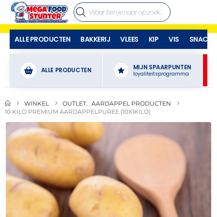
ALLE PRODUCTEN
BAKKERIJ
VLEES
KIP
VIS
SNACKS
MIJN SPAARPUNTEN
ALLE PRODUCTEN
loyaliteitsprogramma
WINKEL
OUTLET
,
AARDAPPEL PRODUCTEN
10 KILO PREMIUM AARDAPPELPUREE (10X1KILO)