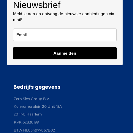
Nieuwsbrief
Meld je aan en ontvang de nieuwste aanbiedingen via
mail!
Aanmelden
Bedrijfs gegevens
Zero Sins Group B.V.
Kennemerplein 20 Unit 15A
2011MJ Haarlem
KVK 62838199
BTW NL854977867B02