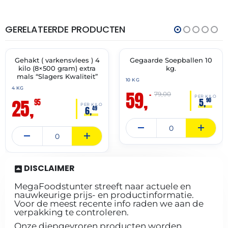
GERELATEERDE PRODUCTEN
THT:
THT:
13-
01-
07-
07-
2027
2027
Gehakt ( varkensvlees ) 4
Gegaarde Soepballen 10
✓ VAST ASSORTIMENT
🔥 OP=OP
kilo (8×500 gram) extra
kg.
mals “Slagers Kwaliteit”
10 KG
4 KG
59,
–
79,00
PER KILO
25,
5,
90
95
PER KILO
6,
49
DISCLAIMER
MegaFoodstunter streeft naar actuele en
nauwkeurige prijs- en productinformatie.
Voor de meest recente info raden we aan de
verpakking te controleren.
Onze diepgevroren producten worden