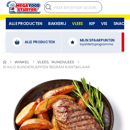
ALLE PRODUCTEN
BAKKERIJ
VLEES
KIP
VIS
SNACKS
MIJN SPAARPUNTEN
ALLE PRODUCTEN
loyaliteitsprogramma
WINKEL
VLEES
,
RUNDVLEES
10 KILO RUNDERLAPPEN 95GRAM KANT&KLAAR