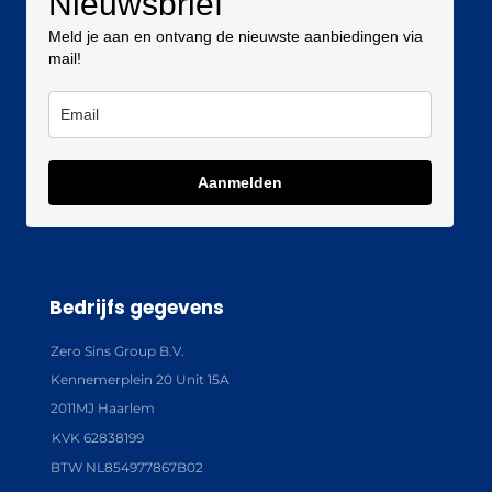
Nieuwsbrief
Meld je aan en ontvang de nieuwste aanbiedingen via
mail!
Aanmelden
Bedrijfs gegevens
Zero Sins Group B.V.
Kennemerplein 20 Unit 15A
2011MJ Haarlem
KVK 62838199
BTW NL854977867B02