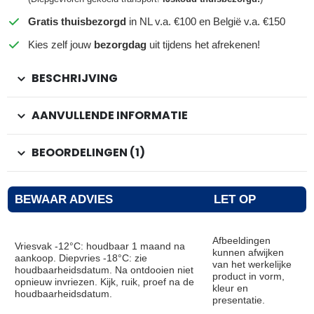
Gratis thuisbezorgd
in NL v.a. €100 en België v.a. €150
Kies zelf jouw
bezorgdag
uit tijdens het afrekenen!
BESCHRIJVING
AANVULLENDE INFORMATIE
BEOORDELINGEN (1)
BEWAAR ADVIES
LET OP
Afbeeldingen
Vriesvak -12°C: houdbaar 1 maand na
kunnen afwijken
aankoop. Diepvries -18°C: zie
van het werkelijke
houdbaarheidsdatum. Na ontdooien niet
product in vorm,
opnieuw invriezen. Kijk, ruik, proef na de
kleur en
houdbaarheidsdatum.
presentatie.