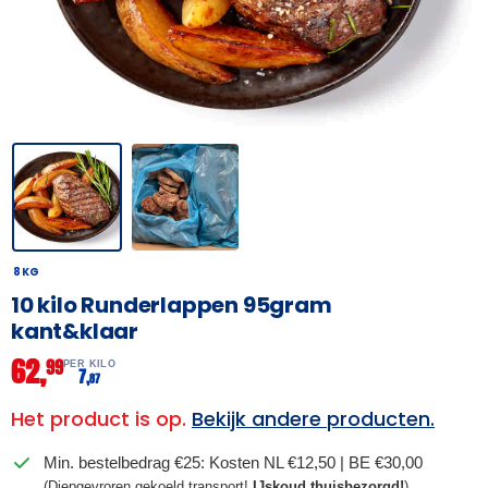
8 KG
10 kilo Runderlappen 95gram
kant&klaar
62,
99
PER KILO
7,
87
Het product is op.
Bekijk andere producten.
Min. bestelbedrag €25: Kosten NL €12,50 | BE €30,00
(Diepgevroren gekoeld transport!
IJskoud thuisbezorgd!
)