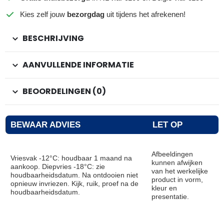
Kies zelf jouw
bezorgdag
uit tijdens het afrekenen!
BESCHRIJVING
AANVULLENDE INFORMATIE
BEOORDELINGEN (0)
BEWAAR ADVIES
LET OP
Afbeeldingen
Vriesvak -12°C: houdbaar 1 maand na
kunnen afwijken
aankoop. Diepvries -18°C: zie
van het werkelijke
houdbaarheidsdatum. Na ontdooien niet
product in vorm,
opnieuw invriezen. Kijk, ruik, proef na de
kleur en
houdbaarheidsdatum.
presentatie.