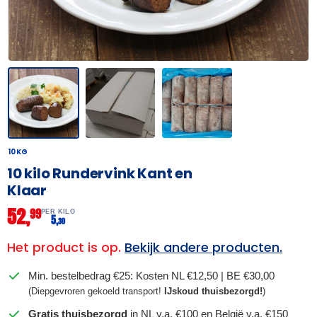
10 KG
10 kilo Rundervink Kant en
Klaar
52,
99
PER KILO
5,
30
Het product is op.
Bekijk andere producten.
Min. bestelbedrag €25: Kosten NL €12,50 | BE €30,00
(Diepgevroren gekoeld transport!
IJskoud thuisbezorgd!
)
Gratis thuisbezorgd
in NL v.a. €100 en België v.a. €150