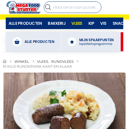
ALLE PRODUCTEN
BAKKERIJ
VLEES
KIP
VIS
SNACKS
MIJN SPAARPUNTEN
ALLE PRODUCTEN
loyaliteitsprogramma
WINKEL
VLEES
,
RUNDVLEES
10 KILO RUNDERVINK KANT EN KLAAR