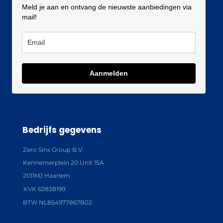
Meld je aan en ontvang de nieuwste aanbiedingen via
mail!
Aanmelden
Bedrijfs gegevens
Zero Sins Group B.V.
Kennemerplein 20 Unit 15A
2011MJ Haarlem
KVK 62838199
BTW NL854977867B02