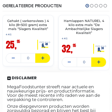
GERELATEERDE PRODUCTEN
THT:
THT:
13-
14-
07-
07-
2027
2027
Gehakt ( varkensvlees ) 4
Hamlappen NATUREL 4
✓ VAST ASSORTIMENT
✓ VAST ASSORTIMENT
kilo (8×500 gram) extra
kilo extra mals “De
mals “Slagers Kwaliteit”
Ambachtelijke Slagers
Kwaliteit”
4 KG
4 KG
25,
95
PER KILO
32,
6,
49
95
PER KILO
8,
24
DISCLAIMER
MegaFoodstunter streeft naar actuele en
nauwkeurige prijs- en productinformatie.
Voor de meest recente info raden we aan de
verpakking te controleren.
Onze diepgevroren producten worden
zorgvuldig bezorgd en blijven het best bij