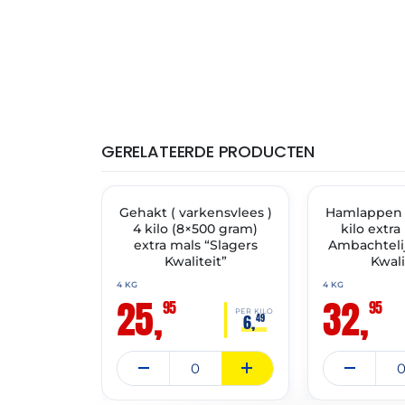
GERELATEERDE PRODUCTEN
THT: 13-07-2027
THT: 14-07-2027
Gehakt ( varkensvlees )
✓ VAST ASSORTIMENT
Hamlappen
✓ VAST ASSORT
4 kilo (8×500 gram)
kilo extra
extra mals “Slagers
Ambachtelij
Kwaliteit”
Kwali
4 KG
4 KG
25,
32,
95
95
PER KILO
6,
49