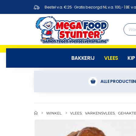
Bestel v.a. €25 · Gratis bezorgd NL v.a. 100,- | BE v.a
BAKKERIJ
VLEES
KIP
ALLE PRODUCTE
WINKEL
VLEES
,
VARKENSVLEES
,
GEHAKT