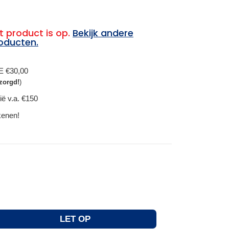
t product is op.
Bekijk andere
oducten.
BE €30,00
zorgd!
)
ië v.a. €150
ekenen!
LET OP