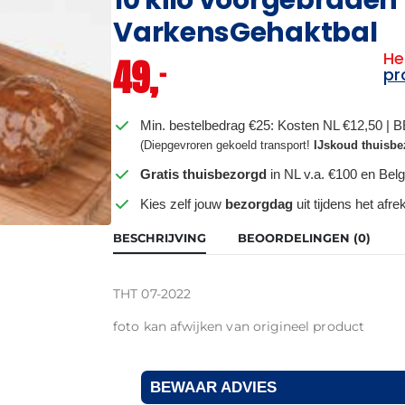
VarkensGehaktbal
He
49,
–
pr
Min. bestelbedrag €25: Kosten NL €12,50 | 
(Diepgevroren gekoeld transport!
IJskoud thuisbe
Gratis thuisbezorgd
in NL v.a. €100 en Belg
Kies zelf jouw
bezorgdag
uit tijdens het afr
BESCHRIJVING
BEOORDELINGEN (0)
THT 07-2022
foto kan afwijken van origineel product
BEWAAR ADVIES