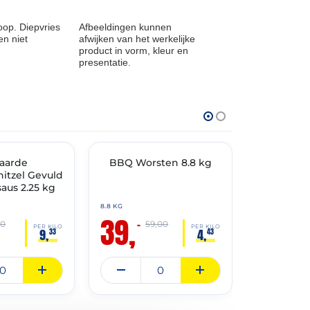
op. Diepvries
Afbeeldingen kunnen
n niet
afwijken van het werkelijke
product in vorm, kleur en
presentatie.
THT: 01-07-2027
THT: 01-07-202
aarde
🔥 OP=OP
BBQ Worsten 8.8 kg
🔥 OP=OP
Gegaarde
itzel Gevuld
1
aus 2.25 kg
8.8 KG
10 KG
39,
59,
–
–
00
59,00
7
PER KILO
PER KILO
9,
4,
33
43