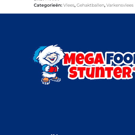
Categorieën:
Vlees
,
Gehaktballen
,
Varkensvlees