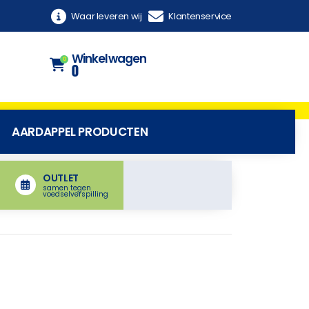
Waar leveren wij
Klantenservice
Winkelwagen
0
0
AARDAPPEL PRODUCTEN
OUTLET
samen tegen
voedselverspilling