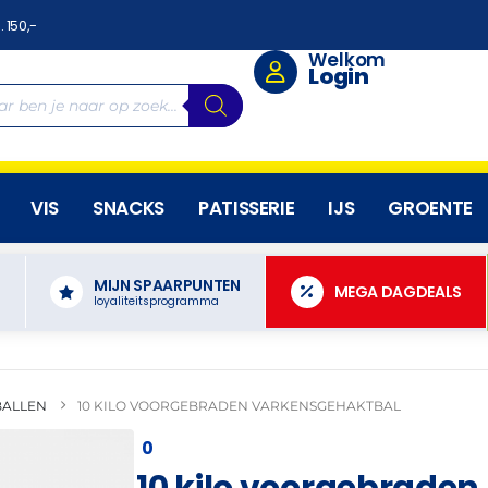
. 150,-
Welkom
Login
VIS
SNACKS
PATISSERIE
IJS
GROENTE
MIJN SPAARPUNTEN
N
MEGA DAGDEALS
loyaliteitsprogramma
BALLEN
10 KILO VOORGEBRADEN VARKENSGEHAKTBAL
0
10 kilo voorgebraden