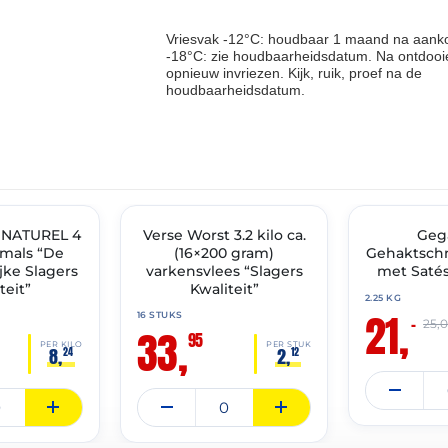
Vriesvak -12°C: houdbaar 1 maand na aanko
-18°C: zie houdbaarheidsdatum. Na ontdooie
opnieuw invriezen. Kijk, ruik, proef na de
houdbaarheidsdatum.
THT: 18-01-2027
THT: 01-07-2027
 NATUREL 4
IMENT
Verse Worst 3.2 kilo ca.
✓ VAST ASSORTIMENT
🔥 OP=OP
Geg
 mals “De
(16×200 gram)
Gehaktschn
ke Slagers
varkensvlees “Slagers
met Satés
teit”
Kwaliteit”
2.25 KG
21,
16 STUKS
–
25,
33,
95
PER KILO
PER STUK
8,
2,
24
12