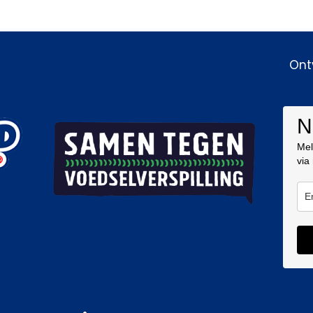
Ont
N
Mel
via