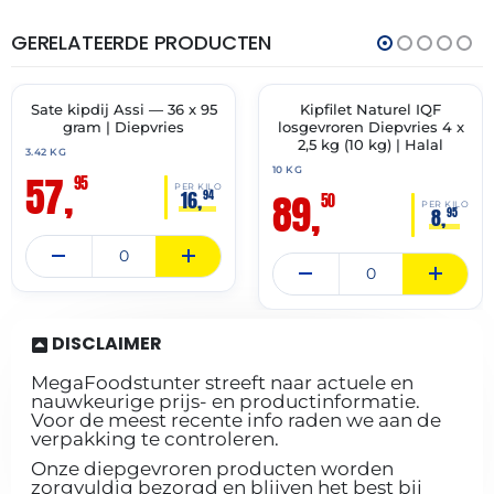
GERELATEERDE PRODUCTEN
THT:
THT:
11-
27-
07-
12-
2027
2027
Sate kipdij Assi — 36 x 95
Kipfilet Naturel IQF
✓ VAST ASSORTIMENT
🔥 OP=OP
gram | Diepvries
losgevroren Diepvries 4 x
2,5 kg (10 kg) | Halal
3.42 KG
10 KG
57,
95
PER KILO
89,
16,
94
50
PER KILO
8,
95
DISCLAIMER
MegaFoodstunter streeft naar actuele en
nauwkeurige prijs- en productinformatie.
Voor de meest recente info raden we aan de
verpakking te controleren.
Onze diepgevroren producten worden
zorgvuldig bezorgd en blijven het best bij