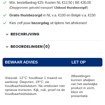
Min. bestelbedrag €25: Kosten NL €12,50 | BE €30,00
(Diepgevroren gekoeld transport!
IJskoud thuisbezorgd!
)
Gratis thuisbezorgd
in NL v.a. €100 en België v.a. €150
Kies zelf jouw
bezorgdag
uit tijdens het afrekenen!
BESCHRIJVING
BEOORDELINGEN (0)
BEWAAR ADVIES
LET OP
Afbeeldingen
Vriesvak -12°C: houdbaar 1 maand na
kunnen afwijken
aankoop. Diepvries -18°C: zie
van het werkelijke
houdbaarheidsdatum. Na ontdooien niet
product in vorm,
opnieuw invriezen. Kijk, ruik, proef na de
kleur en
houdbaarheidsdatum.
presentatie.