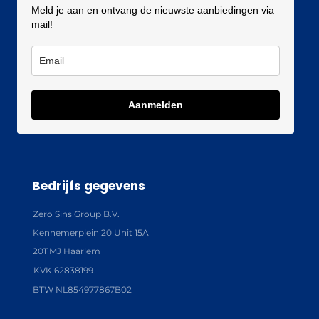
Meld je aan en ontvang de nieuwste aanbiedingen via
mail!
Aanmelden
Bedrijfs gegevens
Zero Sins Group B.V.
Kennemerplein 20 Unit 15A
2011MJ Haarlem
KVK 62838199
BTW NL854977867B02