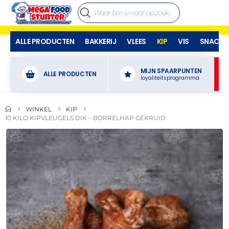
ALLE PRODUCTEN
BAKKERIJ
VLEES
KIP
VIS
SNACKS
MIJN SPAARPUNTEN
ALLE PRODUCTEN
loyaliteitsprogramma
WINKEL
KIP
10 KILO KIPVLEUGELS DIK – BORRELHAP GEKRUID