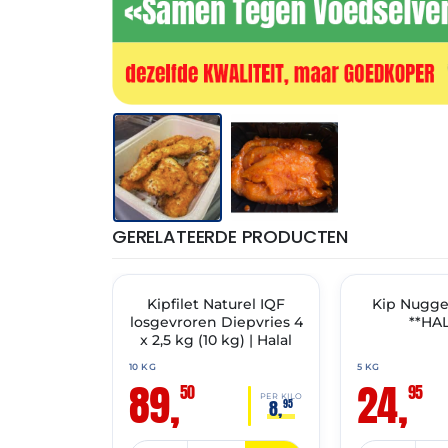
GERELATEERDE PRODUCTEN
THT: 27-12-2027
THT: 16-12-2027
🔥 OP=OP
Kipfilet Naturel IQF
✓ VAST ASSORT
Kip Nugget
losgevroren Diepvries 4
**HAL
x 2,5 kg (10 kg) | Halal
10 KG
5 KG
89,
24,
50
95
PER KILO
8,
95