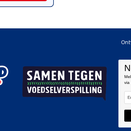
Ont
N
Mel
via