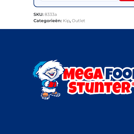
SKU:
8333a
Categorieën:
Kip
,
Outlet