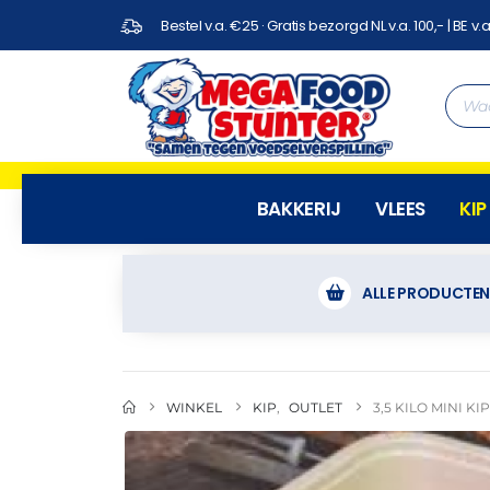
Bestel v.a. €25 · Gratis bezorgd NL v.a. 100,- | BE v.a
BAKKERIJ
VLEES
KIP
ALLE PRODUCTE
WINKEL
KIP
,
OUTLET
3,5 KILO MINI K