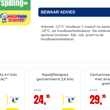
BEWAAR ADVIES
Vriesvak -12°C: houdbaar 1 maand na aanko
-18°C: zie houdbaarheidsdatum. Na ontdooie
opnieuw invriezen. Kijk, ruik, proef na de
houdbaarheidsdatum.
THT: 07-04-2027
THT: 07-10-2027
IMENT
s 5×1 kilo
🔥 OP=OP
Kipdijfiletspies
Gemarineer
🔥 OP=OP
AL**
gemarineerd 2,6 kilo
met ana
gram
2.6 KG
2.4 KG
24,
29,
95
95
PER KILO
PER KILO
4,
9,
99
60