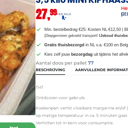
He
27,
99
pr
PER KILO
–
8,
Min. bestelbedrag €25: Kosten NL €12,50 | 
(Diepgevroren gekoeld transport!
IJskoud thuisbe
Gratis thuisbezorgd
in NL v.a. €100 en Belg
Kies zelf jouw
bezorgdag
uit tijdens het afr
Aantal doos per pallet
77
BESCHRIJVING
AANVULLENDE INFORMAT
THT
Ontdooien voor gebruik.
Koekenpan: verhit vloeibare margarine en/of (
op matige temperatuur in ca. 5 minuten gaar
Verhitten tot in kern voor consumptie.