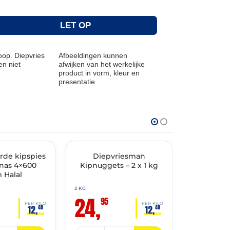
LET OP
op. Diepvries
Afbeeldingen kunnen
n niet
afwijken van het werkelijke
product in vorm, kleur en
presentatie.
THT: 12-02-2027
THT: 09-07-20
de kipspies
✓ VAST ASSORTIMENT
Diepvriesman
🔥 OP=OP
Kip Bu
nas 4×600
Kipnuggets – 2 x 1 kg
Crunchy 
 Halal
90gram
*H
2 KG
24,
4 KG
95
29,
PER KILO
PER KILO
12,
12,
48
48
95