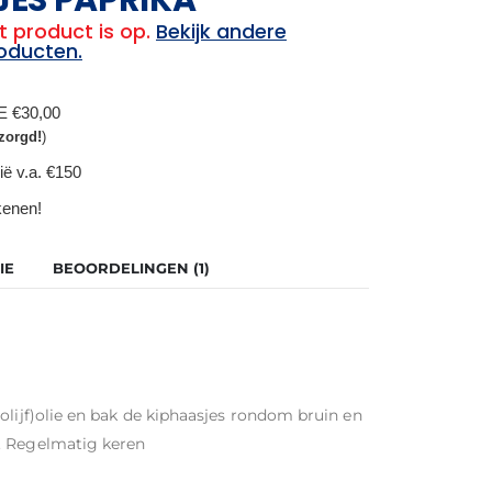
t product is op.
Bekijk andere
oducten.
BE €30,00
zorgd!
)
ië v.a. €150
ekenen!
IE
BEOORDELINGEN (1)
olijf)olie en bak de kiphaasjes rondom bruin en
. Regelmatig keren