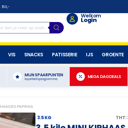
. 150,-
Welkom
Login
VIS
SNACKS
PATISSERIE
IJS
GROENTE
MIJN SPAARPUNTEN
N
MEGA DAGDEALS
loyaliteitsprogramma
IPHAASJES PAPRIKA
3.5 KG
THT: 
3,5 kilo MINI KIPHAA