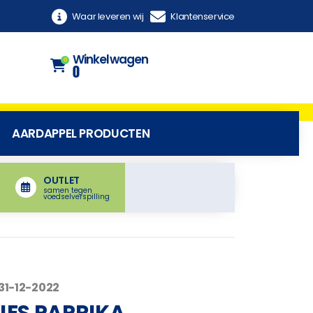
Waar leveren wij
Klantenservice
Winkelwagen
0
0
AARDAPPEL PRODUCTEN
OUTLET
samen tegen
voedselverspilling
31-12-2022
SJES PAPRIKA