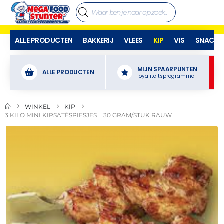
ALLE PRODUCTEN
BAKKERIJ
VLEES
KIP
VIS
SNACKS
MIJN SPAARPUNTEN
ALLE PRODUCTEN
loyaliteitsprogramma
WINKEL
KIP
3 KILO MINI KIPSATÉSPIESJES ± 30 GRAM/STUK RAUW