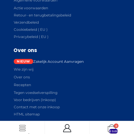
Algemene voorwaarden
Actie voorwaarden
Retour- en terugbetalingsbeleid
Verzendbeleid
Cookiebeleid ( EU )
Privacybeleid ( EU )
Over ons
Zakelijk Account Aanvragen
Wie zijn wij
Over ons
Recepten
Tegen voedselverspilling
Voor bedrijven (Inkoop)
Contact met onze inkoop
HTML sitemap
0
€
0.00