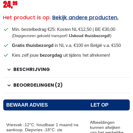
24,
99
Het product is op.
Bekijk andere producten.
Min. bestelbedrag €25: Kosten NL €12,50 | BE €30,00
(Diepgevroren gekoeld transport!
IJskoud thuisbezorgd!
)
Gratis thuisbezorgd
in NL v.a. €100 en België v.a. €150
Kies zelf jouw
bezorgdag
uit tijdens het afrekenen!
BESCHRIJVING
BEOORDELINGEN (2)
BEWAAR ADVIES
LET OP
Afbeeldingen
Vriesvak -12°C: houdbaar 1 maand na
kunnen afwijken
aankoop. Diepvries -18°C: zie
van het werkelijke