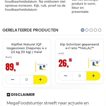
houdbaarheidsdatum. Na ontdooien niet
product in vorm,
opnieuw invriezen. Kijk, ruik, proef na de
kleur en
houdbaarheidsdatum.
presentatie.
GERELATEERDE PRODUCTEN
THT:
THT:
27-
01-
12-
10-
2027
2027
Kipfilet Naturel IQF
Kip Schnitzel gepaneerd
🔥 OP=OP
✓ VAST ASSORTIMENT
losgevroren Diepvries 4 x
4×1 kilo **HALAL**
2,5 kg (10 kg) | Halal
4 KG
10 KG
26,
95
PER KILO
89,
6,
74
50
PER KILO
8,
95
DISCLAIMER
MegaFoodstunter streeft naar actuele en