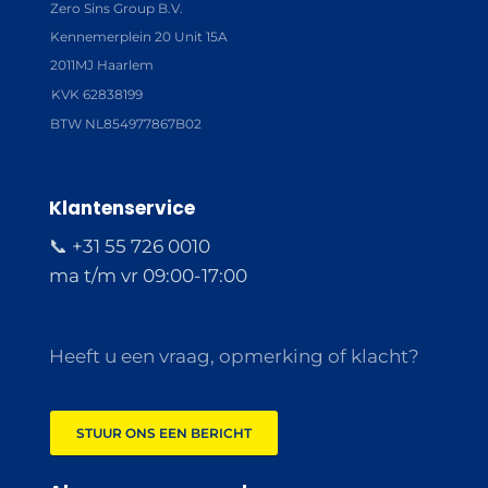
Zero Sins Group B.V.
Kennemerplein 20 Unit 15A
2011MJ Haarlem
KVK 62838199
BTW NL854977867B02
Klantenservice
📞 +31 55 726 0010
ma t/m vr 09:00-17:00
Heeft u een vraag, opmerking of klacht?
STUUR ONS EEN BERICHT