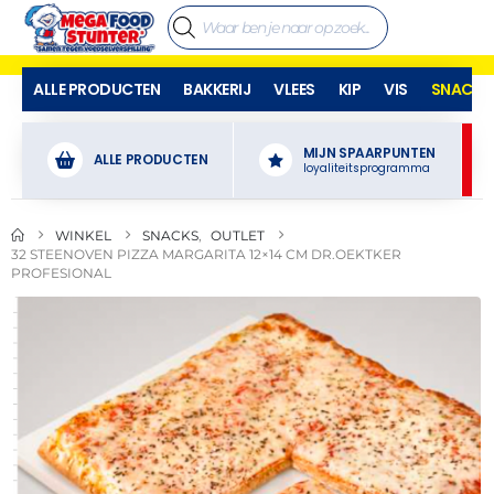
ALLE PRODUCTEN
BAKKERIJ
VLEES
KIP
VIS
SNACKS
MIJN SPAARPUNTEN
ALLE PRODUCTEN
loyaliteitsprogramma
WINKEL
SNACKS
,
OUTLET
32 STEENOVEN PIZZA MARGARITA 12×14 CM DR.OEKTKER
PROFESIONAL