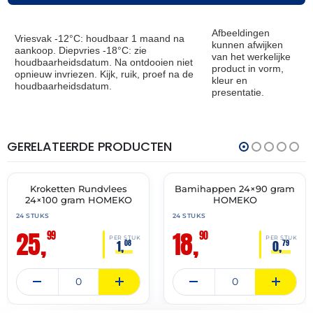
Afbeeldingen
Vriesvak -12°C: houdbaar 1 maand na
kunnen afwijken
aankoop. Diepvries -18°C: zie
van het werkelijke
houdbaarheidsdatum. Na ontdooien niet
product in vorm,
opnieuw invriezen. Kijk, ruik, proef na de
kleur en
houdbaarheidsdatum.
presentatie.
GERELATEERDE PRODUCTEN
THT:
THT:
01-
22-
07-
10-
2027
2026
Kroketten Rundvlees
Bamihappen 24×90 gram
✓ VAST ASSORTIMENT
✓ VAST ASSORTIMENT
24×100 gram HOMEKO
HOMEKO
24 STUKS
24 STUKS
25,
18,
99
90
PER STUK
PER STUK
1,
0,
08
79