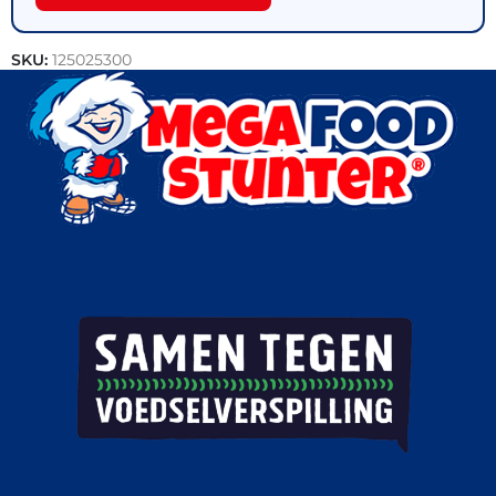
SKU:
125025300
Categorieën:
Snacks
,
Outlet