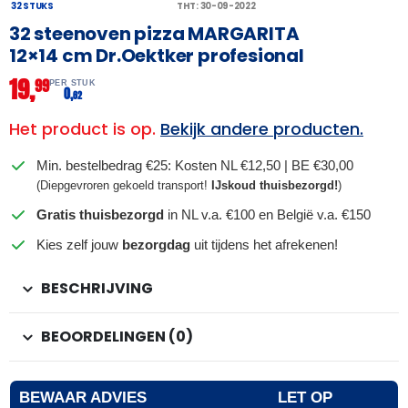
32 STUKS
THT: 30-09-2022
32 steenoven pizza MARGARITA
12×14 cm Dr.Oektker profesional
19,
99
PER STUK
0,
62
Het product is op.
Bekijk andere producten.
Min. bestelbedrag €25: Kosten NL €12,50 | BE €30,00
(Diepgevroren gekoeld transport!
IJskoud thuisbezorgd!
)
Gratis thuisbezorgd
in NL v.a. €100 en België v.a. €150
Kies zelf jouw
bezorgdag
uit tijdens het afrekenen!
BESCHRIJVING
BEOORDELINGEN (0)
BEWAAR ADVIES
LET OP