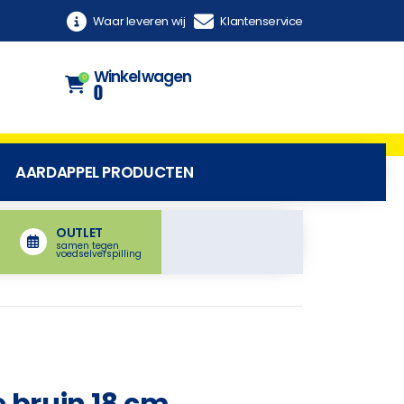
Waar leveren wij
Klantenservice
Winkelwagen
0
0
AARDAPPEL PRODUCTEN
OUTLET
samen tegen
voedselverspilling
e bruin 18 cm