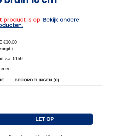
t product is op.
Bekijk andere
oducten.
BE €30,00
zorgd!
)
ië v.a. €150
ekenen!
IE
BEOORDELINGEN (0)
LET OP