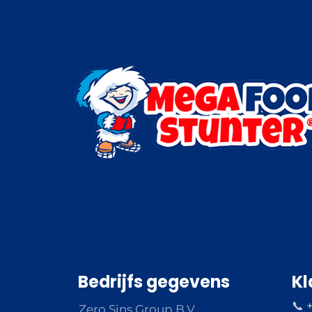
Bedrijfs gegevens
Kl
📞 
Zero Sins Group B.V.