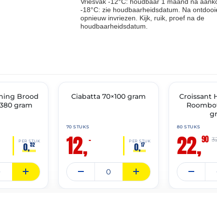
Vriesvak -12°C: houdbaar 1 maand na aanko
-18°C: zie houdbaarheidsdatum. Na ontdooie
opnieuw invriezen. Kijk, ruik, proef na de
houdbaarheidsdatum.
THT: 07-09-2026
THT: 17-08-2026
ning Brood
🔥 OP=OP
Ciabatta 70×100 gram
Croissant
🔥 OP=OP
 380 gram
Roombot
g
70 STUKS
80 STUKS
12,
22,
90
–
3
PER STUK
PER STUK
0,
0,
52
17