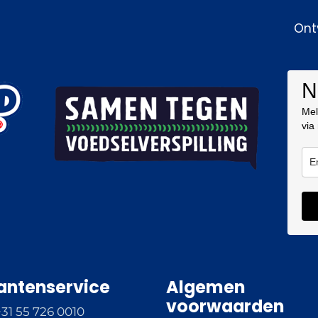
Ont
N
Mel
via
antenservice
Algemen
voorwaarden
+31 55 726 0010