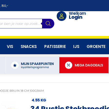
. 150,-
Welkom
Login
VIS
SNACKS
PATISSERIE
IJS
GROENTE
MIJN SPAARPUNTEN
N
MEGA DAGDEALS
loyaliteitsprogramma
OODJE BRUIN 18 CM 100GRAM
4.55 KG
34 Rustic Stokbroodj