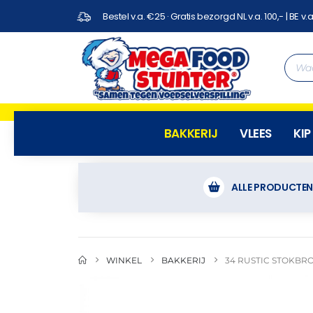
Bestel v.a. €25 · Gratis bezorgd NL v.a. 100,- | BE v.a
BAKKERIJ
VLEES
KIP
ALLE PRODUCTE
WINKEL
BAKKERIJ
34 RUSTIC STOKBR