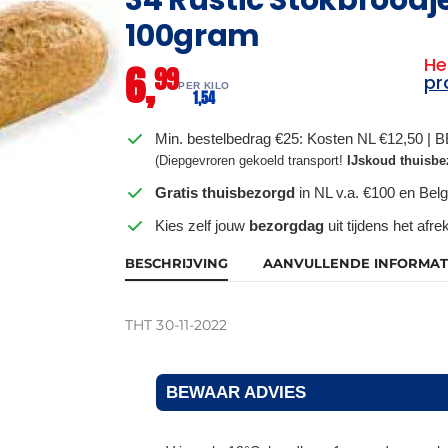
100gram
He
6,
99
pr
PER KILO
1,
54
Min. bestelbedrag €25: Kosten NL €12,50 | 
(Diepgevroren gekoeld transport!
IJskoud thuisbe
Gratis thuisbezorgd
in NL v.a. €100 en Belg
Kies zelf jouw
bezorgdag
uit tijdens het afr
BESCHRIJVING
AANVULLENDE INFORMAT
THT 30-11-2022
BEWAAR ADVIES