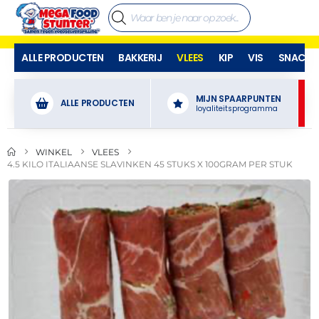
ALLE PRODUCTEN
BAKKERIJ
VLEES
KIP
VIS
SNACKS
MIJN SPAARPUNTEN
ALLE PRODUCTEN
loyaliteitsprogramma
WINKEL
VLEES
4.5 KILO ITALIAANSE SLAVINKEN 45 STUKS X 100GRAM PER STUK