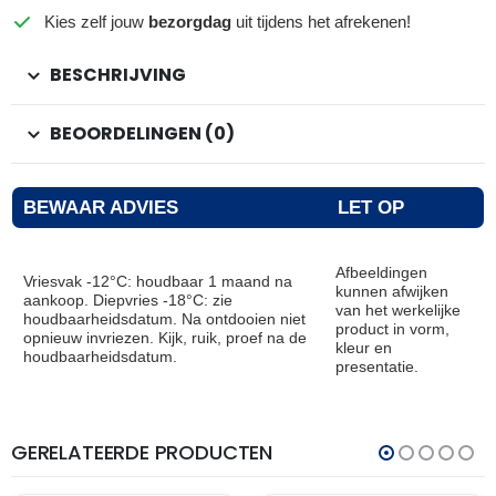
Kies zelf jouw
bezorgdag
uit tijdens het afrekenen!
BESCHRIJVING
BEOORDELINGEN (0)
BEWAAR ADVIES
LET OP
Afbeeldingen
Vriesvak -12°C: houdbaar 1 maand na
kunnen afwijken
aankoop. Diepvries -18°C: zie
van het werkelijke
houdbaarheidsdatum. Na ontdooien niet
product in vorm,
opnieuw invriezen. Kijk, ruik, proef na de
kleur en
houdbaarheidsdatum.
presentatie.
GERELATEERDE PRODUCTEN
THT:
THT:
14-
18-
07-
01-
2027
2027