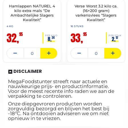
Hamlappen NATUREL 4
Verse Worst 3.2 kilo ca.
✓ VAST ASSORTIMENT
✓ VAST ASSORTIMENT
kilo extra mals “De
(16×200 gram)
Ambachtelijke Slagers
varkensvlees “Slagers
Kwaliteit”
Kwaliteit”
4 KG
16 STUKS
32,
33,
95
95
PER KILO
PER STUK
8,
2,
24
12
DISCLAIMER
MegaFoodstunter streeft naar actuele en
nauwkeurige prijs- en productinformatie.
Voor de meest recente info raden we aan de
verpakking te controleren.
Onze diepgevroren producten worden
zorgvuldig bezorgd en blijven het best bij
-18°C. Na ontdooien adviseren we om niet
opnieuw in te vriezen.