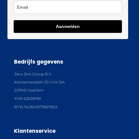
Aanmelden
Bedrijfs gegevens
Zero Sins Group B.V.
Kennemerplein 20 Unit 15A
2011MJ Haarlem
KVK 62838199
BTW NL854977867B02
Klantenservice