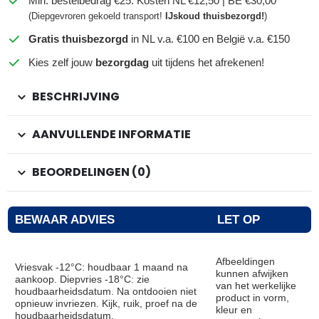
Min. bestelbedrag €25: Kosten NL €12,50 | BE €30,00
(Diepgevroren gekoeld transport!
IJskoud thuisbezorgd!
)
Gratis thuisbezorgd
in NL v.a. €100 en België v.a. €150
Kies zelf jouw
bezorgdag
uit tijdens het afrekenen!
BESCHRIJVING
AANVULLENDE INFORMATIE
BEOORDELINGEN (0)
BEWAAR ADVIES
LET OP
Afbeeldingen
Vriesvak -12°C: houdbaar 1 maand na
kunnen afwijken
aankoop. Diepvries -18°C: zie
van het werkelijke
houdbaarheidsdatum. Na ontdooien niet
product in vorm,
opnieuw invriezen. Kijk, ruik, proef na de
kleur en
houdbaarheidsdatum.