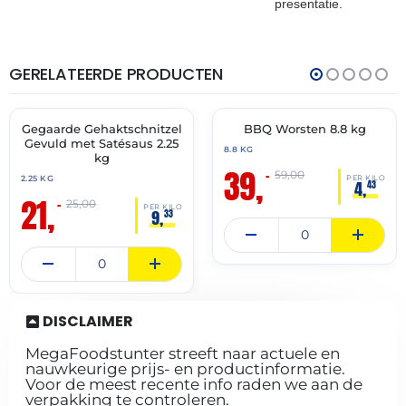
presentatie.
GERELATEERDE PRODUCTEN
THT:
THT:
01-
01-
07-
07-
2027
2027
Gegaarde Gehaktschnitzel
BBQ Worsten 8.8 kg
🔥 OP=OP
🔥 OP=OP
Gevuld met Satésaus 2.25
8.8 KG
kg
39,
–
59,00
2.25 KG
PER KILO
4,
43
21,
–
25,00
PER KILO
9,
33
DISCLAIMER
MegaFoodstunter streeft naar actuele en
nauwkeurige prijs- en productinformatie.
Voor de meest recente info raden we aan de
verpakking te controleren.