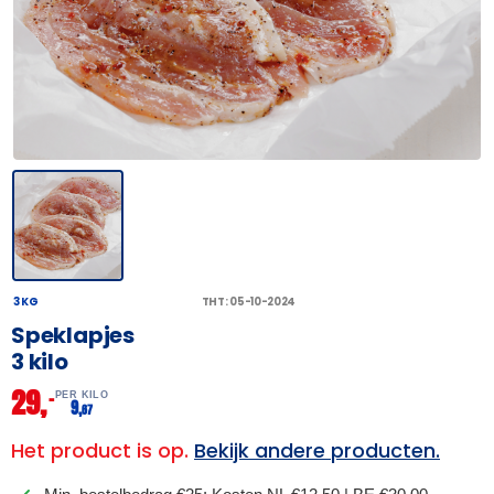
3 KG
THT: 05-10-2024
Speklapjes
3 kilo
29,
–
PER KILO
9,
67
Het product is op.
Bekijk andere producten.