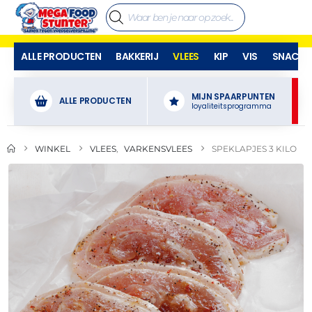
ALLE PRODUCTEN
BAKKERIJ
VLEES
KIP
VIS
SNACKS
MIJN SPAARPUNTEN
ALLE PRODUCTEN
loyaliteitsprogramma
WINKEL
VLEES
,
VARKENSVLEES
SPEKLAPJES 3 KILO