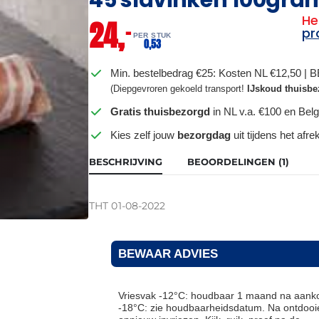
He
24,
–
pr
PER STUK
0,
53
Min. bestelbedrag €25: Kosten NL €12,50 | 
(Diepgevroren gekoeld transport!
IJskoud thuisbe
Gratis thuisbezorgd
in NL v.a. €100 en Belg
Kies zelf jouw
bezorgdag
uit tijdens het afr
BESCHRIJVING
BEOORDELINGEN (1)
THT 01-08-2022
BEWAAR ADVIES
Vriesvak -12°C: houdbaar 1 maand na aanko
-18°C: zie houdbaarheidsdatum. Na ontdooie