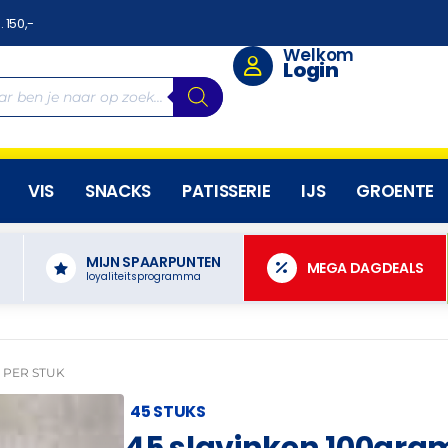
. 150,-
Welkom
Login
VIS
SNACKS
PATISSERIE
IJS
GROENTE
MIJN SPAARPUNTEN
N
MEGA DAGDEALS
loyaliteitsprogramma
 PER STUK
45 STUKS
45 slavinken 100gram