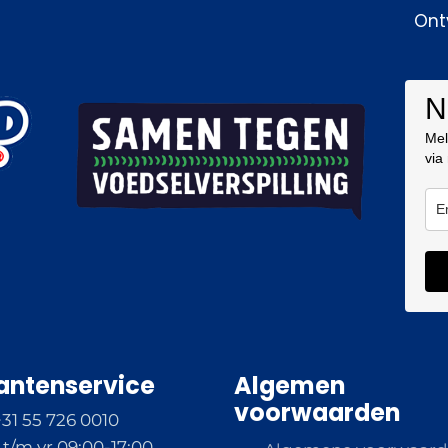
Ont
N
Mel
via
antenservice
Algemen
voorwaarden
+31 55 726 0010
t/m vr 09:00-17:00