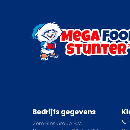
Bedrijfs gegevens
Kl
📞 
Zero Sins Group B.V.
ma 