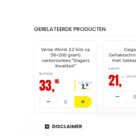
GERELATEERDE PRODUCTEN
THT: 18-01-2027
THT: 01-07-2027
Verse Worst 3.2 kilo ca.
✓ VAST ASSORTIMENT
🔥 OP=OP
Gega
(16×200 gram)
Gehaktschni
varkensvlees “Slagers
met Satésa
Kwaliteit”
2.25 KG
21,
16 STUKS
–
25,0
33,
95
PER STUK
2,
12
DISCLAIMER