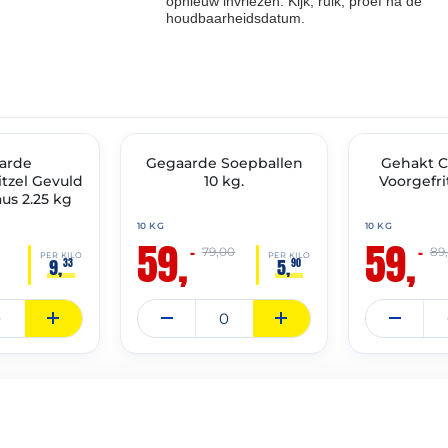
opnieuw invriezen. Kijk, ruik, proef na de
houdbaarheidsdatum.
THT: 01-07-2027
THT: 01-07-2027
arde
🔥 OP=OP
Gegaarde Soepballen
🔥 OP=OP
Gehakt C
tzel Gevuld
10 kg.
Voorgefri
us 2.25 kg
10 KG
10 KG
59,
59,
–
–
0
79,00
89
PER KILO
PER KILO
9,
5,
33
90