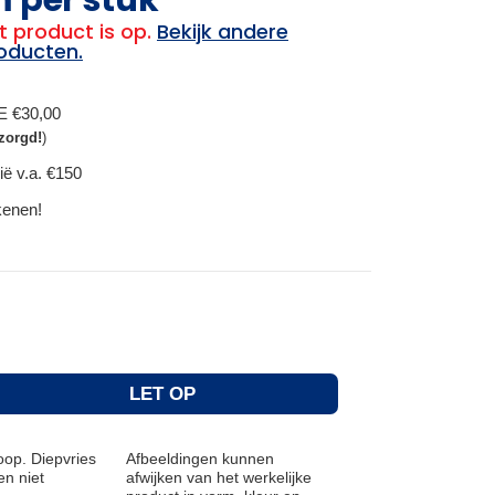
t product is op.
Bekijk andere
oducten.
BE €30,00
zorgd!
)
ië v.a. €150
ekenen!
LET OP
op. Diepvries
Afbeeldingen kunnen
n niet
afwijken van het werkelijke