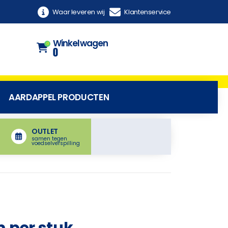
Waar leveren wij
Klantenservice
Winkelwagen
0
0
AARDAPPEL PRODUCTEN
OUTLET
samen tegen
voedselverspilling
 per stuk