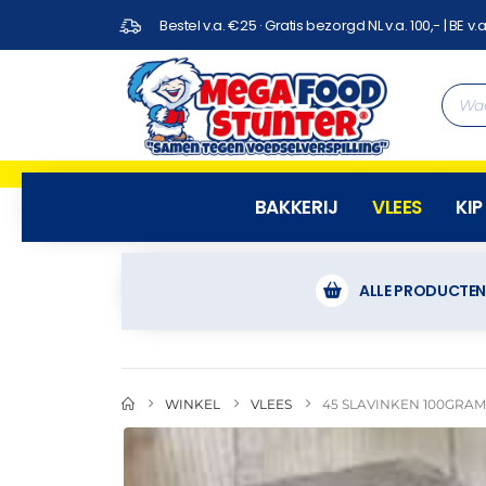
Bestel v.a. €25 · Gratis bezorgd NL v.a. 100,- | BE v.a
BAKKERIJ
VLEES
KIP
ALLE PRODUCTE
WINKEL
VLEES
45 SLAVINKEN 100GRAM