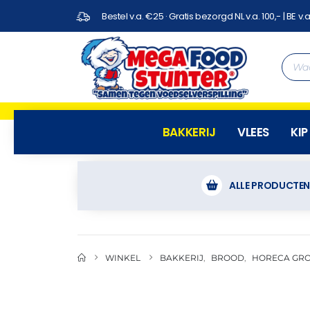
Bestel v.a. €25 · Gratis bezorgd NL v.a. 100,- | BE v.a
BAKKERIJ
VLEES
KIP
ALLE PRODUCTE
WINKEL
BAKKERIJ
,
BROOD
,
HORECA GR