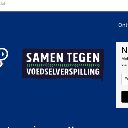
del
Ont
N
Mel
via