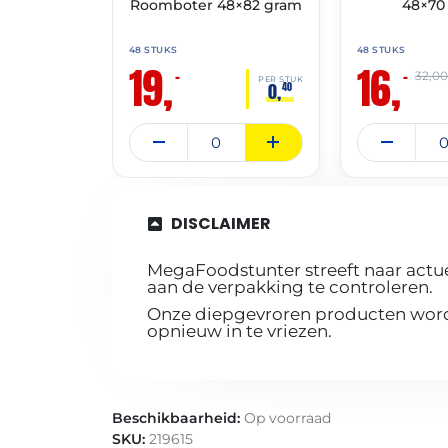
Roomboter 48×82 gram
48×70
48 STUKS
48 STUKS
19,
16,
–
–
32,0
PER STUK
0,
40
DISCLAIMER
MegaFoodstunter streeft naar actue
aan de verpakking te controleren.
Onze diepgevroren producten worde
opnieuw in te vriezen.
Beschikbaarheid:
Op voorraad
SKU:
219615