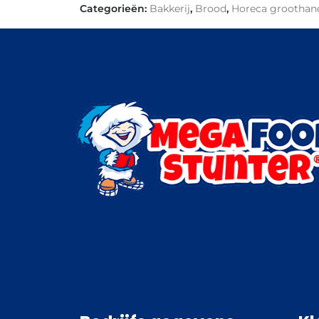
Categorieën:
Bakkerij
,
Brood
,
Horeca groothan