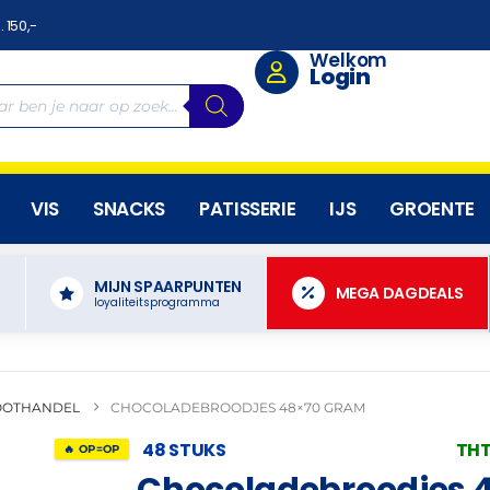
. 150,-
Welkom
Login
VIS
SNACKS
PATISSERIE
IJS
GROENTE
MIJN SPAARPUNTEN
N
MEGA DAGDEALS
loyaliteitsprogramma
OOTHANDEL
CHOCOLADEBROODJES 48×70 GRAM
48 STUKS
THT
🔥 OP=OP
Chocoladebroodjes 