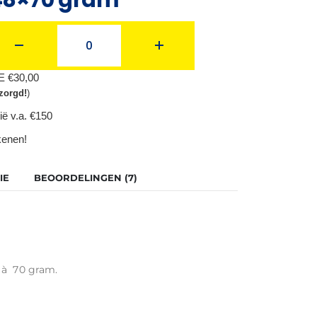
BE €30,00
zorgd!
)
ië v.a. €150
ekenen!
IE
BEOORDELINGEN (7)
 à 70 gram.