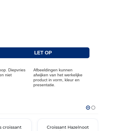
LET OP
op. Diepvries
Afbeeldingen kunnen
n niet
afwijken van het werkelijke
product in vorm, kleur en
presentatie.
THT: 31-05-2027
THT: 31-03-202
 croissant
🔥 OP=OP
Croissant Hazelnoot
🔥 OP=OP
Croissan