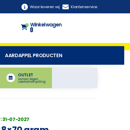
Waar leveren wij
Klantenservice
Winkelwagen
0
0
AARDAPPEL PRODUCTEN
OUTLET
samen tegen
voedselverspilling
: 31-07-2027
48×70 gram