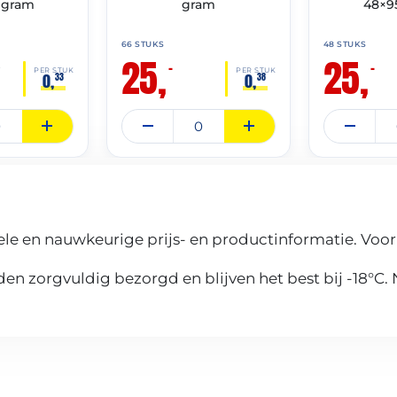
 gram
gram
48×9
66 STUKS
48 STUKS
25,
25,
–
–
0
PER STUK
PER STUK
0,
0,
33
38
le en nauwkeurige prijs- en productinformatie. Voor
n zorgvuldig bezorgd en blijven het best bij -18°C.