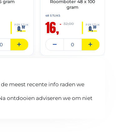
5 gram
Roomboter 48 x 100
21% r
gram
48 STUKS
36 STUKS
16,
19,
–
–
32,00
PER STUK
PER STUK
0,
0,
52
33
 de meest recente info raden we
 Na ontdooien adviseren we om niet