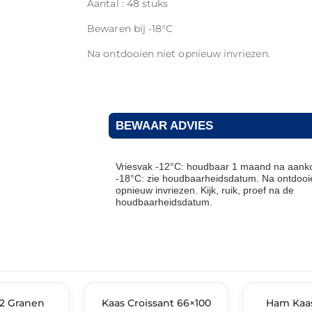
Aantal : 48 stuks
Bewaren bij -18°C
Na ontdooien niet opnieuw invriezen.
BEWAAR ADVIES
Vriesvak -12°C: houdbaar 1 maand na aanko
-18°C: zie houdbaarheidsdatum. Na ontdooie
opnieuw invriezen. Kijk, ruik, proef na de
houdbaarheidsdatum.
THT: 31-07-2027
THT: 30-06-2027
 2 Granen
🔥 OP=OP
Kaas Croissant 66×100
🔥 OP=OP
Ham Kaas