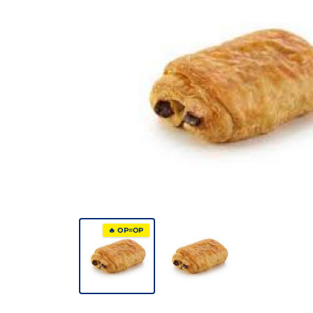
🔥 OP=OP