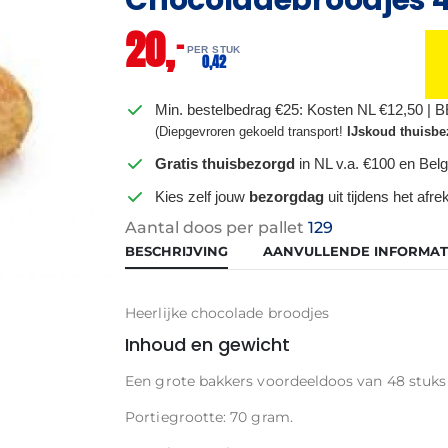
20,
–
PER STUK
0,
42
Min. bestelbedrag €25: Kosten NL €12,50 | 
(Diepgevroren gekoeld transport!
IJskoud thuisbe
Gratis thuisbezorgd
in NL v.a. €100 en Belg
Kies zelf jouw
bezorgdag
uit tijdens het afr
Aantal doos per pallet
129
BESCHRIJVING
AANVULLENDE INFORMAT
Heerlijke chocolade broodjes
Inhoud en gewicht
Een grote bakkers voordeeldoos van 48 stuks
Portiegrootte: 70 gram.