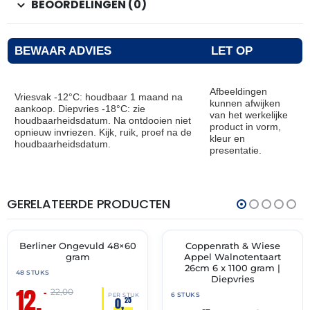
BEOORDELINGEN (0)
BEWAAR ADVIES
LET OP
Afbeeldingen
Vriesvak -12°C: houdbaar 1 maand na
kunnen afwijken
aankoop. Diepvries -18°C: zie
van het werkelijke
houdbaarheidsdatum. Na ontdooien niet
product in vorm,
opnieuw invriezen. Kijk, ruik, proef na de
kleur en
houdbaarheidsdatum.
presentatie.
GERELATEERDE PRODUCTEN
THT:
THT:
30-
30-
11-
04-
2026
2028
Berliner Ongevuld 48×60
Coppenrath & Wiese
🔥 OP=OP
✓ VAST ASSORTIMENT
gram
Appel Walnotentaart
26cm 6 x 1100 gram |
48 STUKS
Diepvries
12,
–
22,00
6 STUKS
PER STUK
0,
25