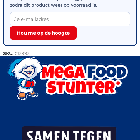
zodra dit product weer op voorraad is.
Hou me op de hoogte
SKU:
013993
Categorieën:
Outlet
,
Patisserie