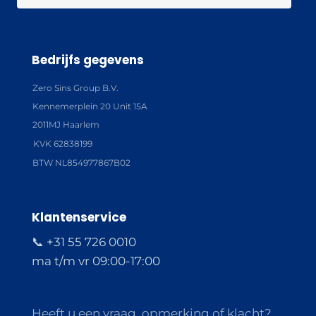
Bedrijfs gegevens
Zero Sins Group B.V.
Kennemerplein 20 Unit 15A
2011MJ Haarlem
KVK 62838199
BTW NL854977867B02
Klantenservice
📞 +31 55 726 0010
ma t/m vr 09:00-17:00
Heeft u een vraag, opmerking of klacht?