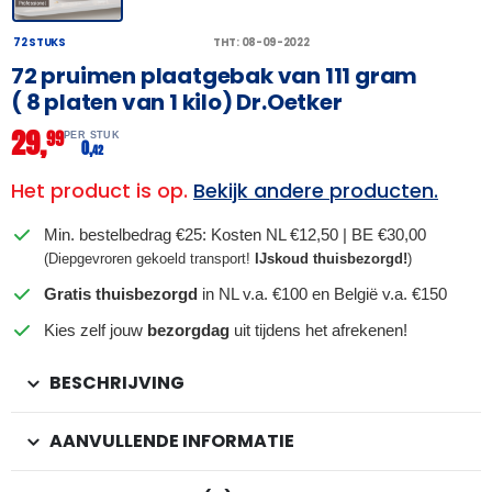
72 STUKS
THT: 08-09-2022
72 pruimen plaatgebak van 111 gram
( 8 platen van 1 kilo) Dr.Oetker
29,
99
PER STUK
0,
42
Het product is op.
Bekijk andere producten.
Min. bestelbedrag €25: Kosten NL €12,50 | BE €30,00
(Diepgevroren gekoeld transport!
IJskoud thuisbezorgd!
)
Gratis thuisbezorgd
in NL v.a. €100 en België v.a. €150
Kies zelf jouw
bezorgdag
uit tijdens het afrekenen!
BESCHRIJVING
AANVULLENDE INFORMATIE