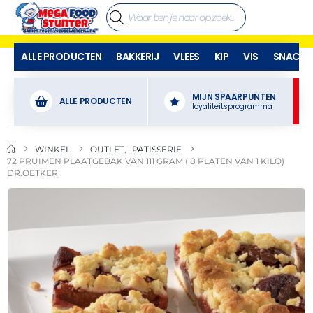
ALLE PRODUCTEN
BAKKERIJ
VLEES
KIP
VIS
SNACKS
MIJN SPAARPUNTEN
ALLE PRODUCTEN
loyaliteitsprogramma
WINKEL
OUTLET
,
PATISSERIE
72 PRUIMEN PLAATGEBAK VAN 111 GRAM ( 8 PLATEN VAN 1 KILO)
DR.OETKER