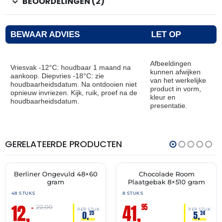
BEOORDELINGEN (2)
BEWAAR ADVIES
LET OP
Afbeeldingen
Vriesvak -12°C: houdbaar 1 maand na
kunnen afwijken
aankoop. Diepvries -18°C: zie
van het werkelijke
houdbaarheidsdatum. Na ontdooien niet
product in vorm,
opnieuw invriezen. Kijk, ruik, proef na de
kleur en
houdbaarheidsdatum.
presentatie.
GERELATEERDE PRODUCTEN
THT:
THT:
30-
30-
11-
11-
2026
2027
Berliner Ongevuld 48×60
Chocolade Room
🔥 OP=OP
✓ VAST ASSORTIMENT
gram
Plaatgebak 8×510 gram
48 STUKS
8 STUKS
12,
41,
95
–
22,00
PER STUK
PER STUK
0,
5,
25
24