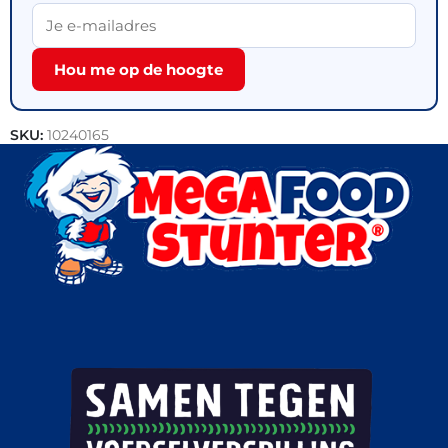
Hou me op de hoogte
SKU:
10240165
Categorieën:
Outlet
,
Patisserie