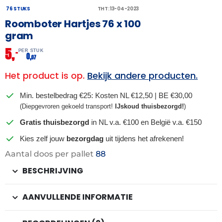
76 STUKS
THT: 13-04-2023
Roomboter Hartjes 76 x 100
gram
5,
–
PER STUK
0,
07
Het product is op.
Bekijk andere producten.
Min. bestelbedrag €25: Kosten NL €12,50 | BE €30,00
(Diepgevroren gekoeld transport!
IJskoud thuisbezorgd!
)
Gratis thuisbezorgd
in NL v.a. €100 en België v.a. €150
Kies zelf jouw
bezorgdag
uit tijdens het afrekenen!
Aantal doos per pallet
88
BESCHRIJVING
AANVULLENDE INFORMATIE