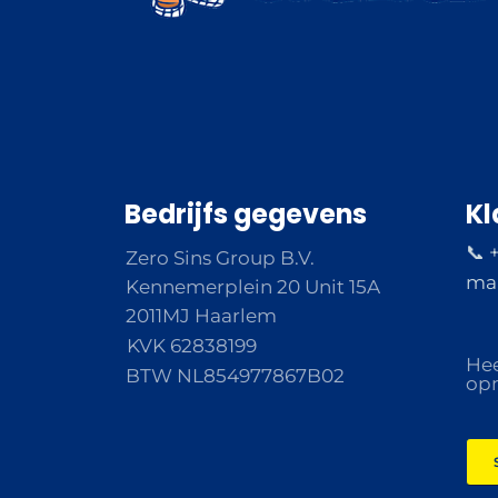
Bedrijfs gegevens
Kl
📞 
Zero Sins Group B.V.
ma 
Kennemerplein 20 Unit 15A
2011MJ Haarlem
KVK 62838199
Hee
BTW NL854977867B02
opm