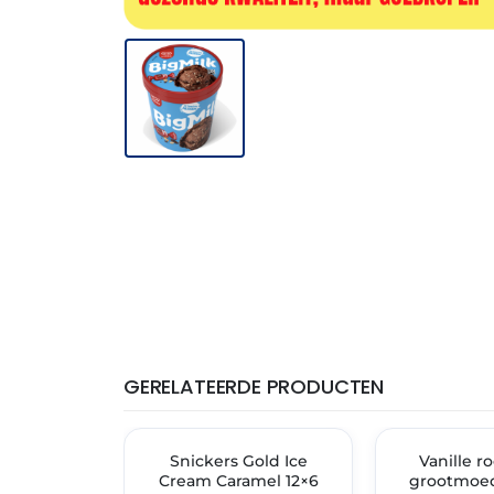
GERELATEERDE PRODUCTEN
THT: 31-12-2026
THT: 02-07-2028
🔥 OP=OP
Snickers Gold Ice
✓ VAST ASSORT
Vanille r
Cream Caramel 12×6
grootmoed