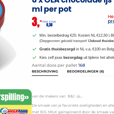
ml per pot
He
3,
–
pr
PER STUK
0,
38
Min. bestelbedrag €25: Kosten NL €12,50 | 
(Diepgevroren gekoeld transport!
IJskoud thuisbe
Gratis thuisbezorgd
in NL v.a. €100 en Belg
Kies zelf jouw
bezorgdag
uit tijdens het afr
Aantal doos per pallet
168
BESCHRIJVING
BEOORDELINGEN (6)
van de makers van B&J ijs…
De smaak van je favoriete zoetigheden en all
met BIG MILK geïnspireerd door de smaak va