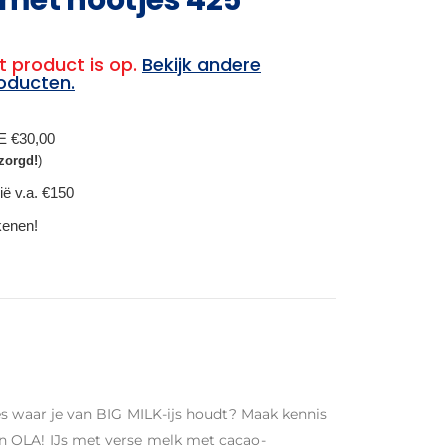
t product is op.
Bekijk andere
oducten.
BE €30,00
zorgd!
)
ië v.a. €150
ekenen!
es waar je van BIG MILK-ijs houdt? Maak kennis
n OLA! IJs met verse melk met cacao-