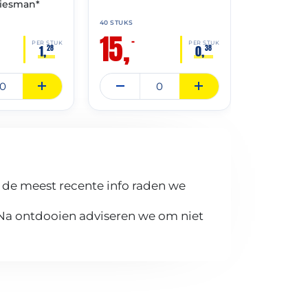
iesman*
40 STUKS
8 STUKS
15,
1,
–
–
PER STUK
PER STUK
1,
0,
28
38
 de meest recente info raden we
 Na ontdooien adviseren we om niet