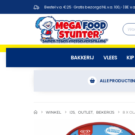
Bestel v.a. €25 · Gratis bezorgd NL v.a. 100,- | BE v.a
BAKKERIJ
VLEES
KIP
ALLE PRODUCTE
WINKEL
IJS
,
OUTLET
,
BEKERIJS
8 X O