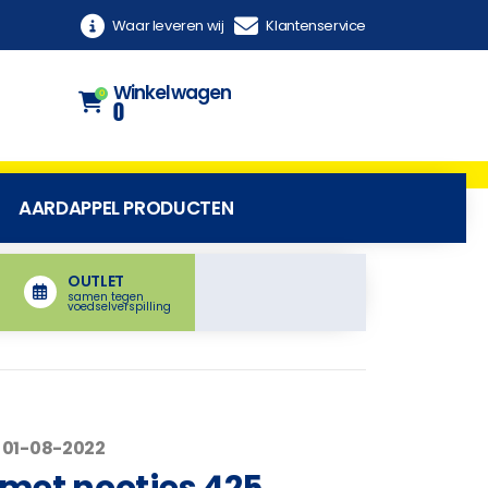
Waar leveren wij
Klantenservice
Winkelwagen
0
0
AARDAPPEL PRODUCTEN
OUTLET
samen tegen
voedselverspilling
 01-08-2022
 met nootjes 425