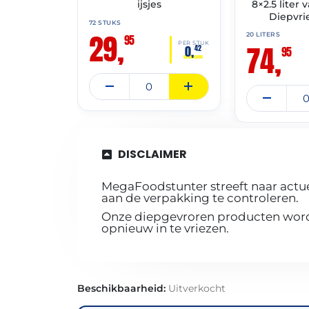
ijsjes
8×2.5 liter 
Diepvr
72 STUKS
29,
20 LITERS
95
74,
PER STUK
0,
42
95
DISCLAIMER
MegaFoodstunter streeft naar actue
aan de verpakking te controleren.
Onze diepgevroren producten worde
opnieuw in te vriezen.
Beschikbaarheid:
Uitverkocht