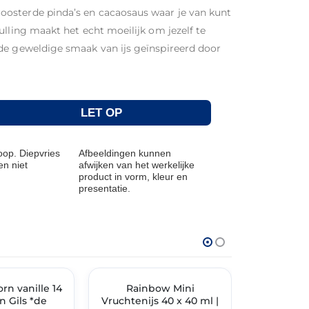
osterde pinda’s en cacaosaus waar je van kunt
ulling maakt het echt moeilijk om jezelf te
de geweldige smaak van ijs geïnspireerd door
LET OP
op. Diepvries
Afbeeldingen kunnen
n niet
afwijken van het werkelijke
product in vorm, kleur en
presentatie.
THT: 09-07-2029
THT: 31-05-202
rn vanille 14
TIMENT
✓ VAST ASSORTIMENT
Rainbow Mini
Vanille P
🔥 OP=OP
n Gils *de
Vruchtenijs 40 x 40 ml |
8×1