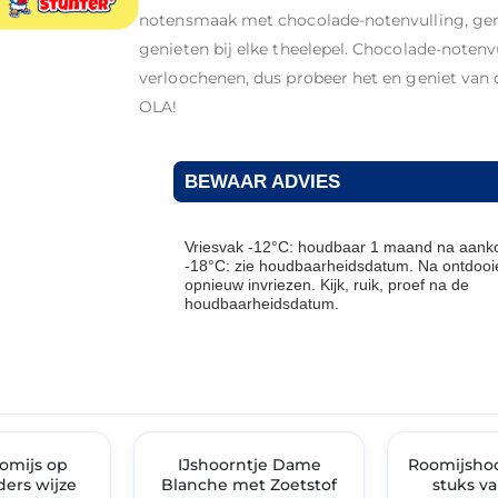
notensmaak met chocolade-notenvulling, gero
genieten bij elke theelepel. Chocolade-notenv
verloochenen, dus probeer het en geniet van 
OLA!
BEWAAR ADVIES
Vriesvak -12°C: houdbaar 1 maand na aanko
-18°C: zie houdbaarheidsdatum. Na ontdooie
opnieuw invriezen. Kijk, ruik, proef na de
houdbaarheidsdatum.
THT: 05-03-2027
THT: 05-03-2027
IMENT
oomijs op
✓ VAST ASSORTIMENT
IJshoorntje Dame
Roomijshoo
✓ VAST ASSOR
ers wijze
Blanche met Zoetstof
stuks va