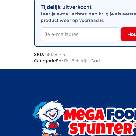
Tijdelijk uitverkocht
Laat je e-mail achter, dan krijg je als eerst
product weer op voorraad is.
Hou
SKU:
68158243
Categorieën:
IJs
,
Bekerijs
,
Outlet