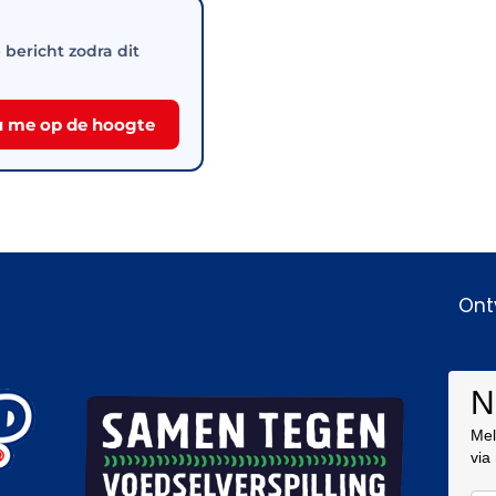
e bericht zodra dit
 me op de hoogte
Ont
N
Mel
via