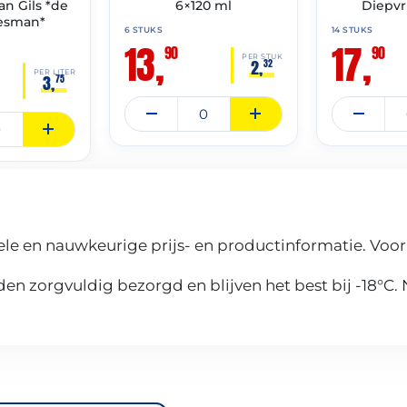
van Gils *de
6×120 ml
Diepvr
iesman*
6 STUKS
14 STUKS
13,
17,
90
90
PER STUK
2,
32
PER LITER
3,
75
le en nauwkeurige prijs- en productinformatie. Voor
n zorgvuldig bezorgd en blijven het best bij -18°C.