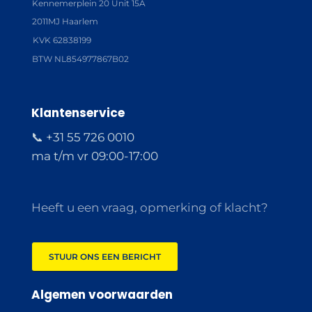
Kennemerplein 20 Unit 15A
2011MJ Haarlem
KVK 62838199
BTW NL854977867B02
Klantenservice
📞 +31 55 726 0010
ma t/m vr 09:00-17:00
Heeft u een vraag, opmerking of klacht?
STUUR ONS EEN BERICHT
Algemen voorwaarden