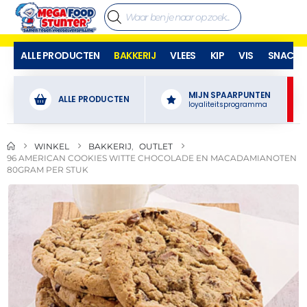
ALLE PRODUCTEN
BAKKERIJ
VLEES
KIP
VIS
SNACKS
MIJN SPAARPUNTEN
ALLE PRODUCTEN
loyaliteitsprogramma
WINKEL
BAKKERIJ
,
OUTLET
96 AMERICAN COOKIES WITTE CHOCOLADE EN MACADAMIANOTEN
80GRAM PER STUK