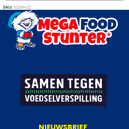
SKU:
10219422
Categorieën:
Bakkerij
,
Outlet
NIEUWSBRIEF