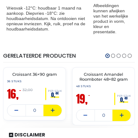
Afbeeldingen
Vriesvak -12°C: houdbaar 1 maand na
kunnen afwijken
aankoop. Diepvries -18°C: zie
van het werkelijke
houdbaarheidsdatum. Na ontdooien niet
product in vorm,
opnieuw invriezen. Kijk, ruik, proef na de
kleur en
houdbaarheidsdatum.
presentatie.
GERELATEERDE PRODUCTEN
THT:
THT:
30-
30-
06-
04-
2027
2027
Croissant 36×90 gram
Croissant Amandel
🔥 OP=OP
🔥 OP=OP
Roomboter 48×82 gram
36 STUKS
48 STUKS
16,
–
32,00
PER STUK
19,
0,
44
–
PER STUK
0,
40
DISCLAIMER