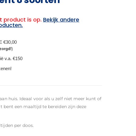
t product is op.
Bekijk andere
oducten.
BE €30,00
zorgd!
)
ië v.a. €150
ekenen!
an huis. Ideaal voor als u zelf niet meer kunt of
at bent een maaltijd te bereiden zijn deze
tijden per doos.