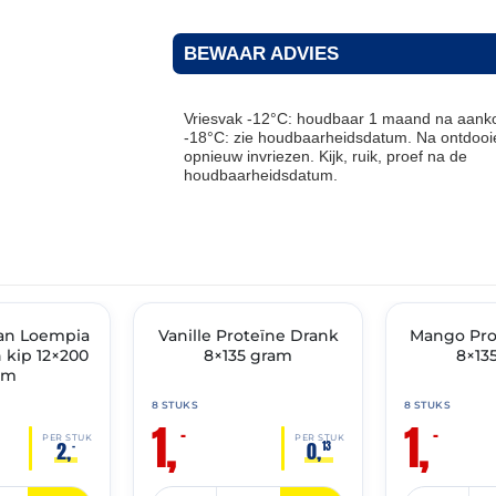
BEWAAR ADVIES
Vriesvak -12°C: houdbaar 1 maand na aanko
-18°C: zie houdbaarheidsdatum. Na ontdooie
opnieuw invriezen. Kijk, ruik, proef na de
houdbaarheidsdatum.
THT: 31-05-2026
THT: 31-05-2026
an Loempia
IMENT
Vanille Proteïne Drank
🔥 OP=OP
Mango Pro
🔥 OP=OP
kip 12×200
8×135 gram
8×13
am
8 STUKS
8 STUKS
1,
1,
–
–
PER STUK
PER STUK
2,
0,
–
13