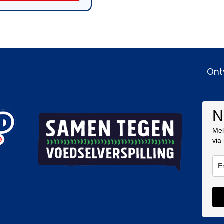
Ont
N
Mel
via