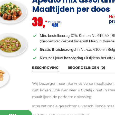
Maaltijden per doos
He
39,
–
pr
PER STUK
4,
88
Min. bestelbedrag €25: Kosten NL €12,50 | 
(Diepgevroren gekoeld transport!
IJskoud thuisbe
Gratis thuisbezorgd
in NL v.a. €100 en Belg
Kies zelf jouw
bezorgdag
uit tijdens het afr
BESCHRIJVING
BEOORDELINGEN (0)
Wij bezorgen heerlijke vries verse maaltijden a
wilt koken. Ook wanneer u tijdelijk niet in sta
maaltijden de perfecte oplossing.
Internationale gerechten 8 verschillende maal