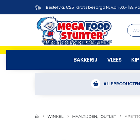
Bestel v.a. €25 · Gratis bezorgd NL v.a. 100,- | BE v.a
BAKKERIJ
VLEES
KIP
ALLE PRODUCTE
WINKEL
MAALTIJDEN
,
OUTLET
APETIT