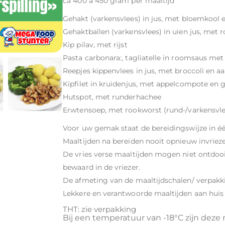
ca 400 a 450 gram per maaltijd
Gehakt (varkensvlees) in jus, met bloemkool 
Gehaktballen (varkensvlees) in uien jus, met
Kip pilav, met rijst
Pasta carbonara:, tagliatelle in roomsaus m
Reepjes kippenvlees in jus, met broccoli en a
Kipfilet in kruidenjus, met appelcompote en
Hutspot, met runderhachee
Erwtensoep, met rookworst (rund-/varkensvle
Voor uw gemak staat de bereidingswijze in éé
Maaltijden na bereiden nooit opnieuw invriez
De vries verse maaltijden mogen niet ontdoo
bewaard in de vriezer.
De afmeting van de maaltijdschalen/ verpakki
Lekkere en verantwoorde maaltijden aan huis
THT: zie verpakking
Bij een temperatuur van -18°C zijn de