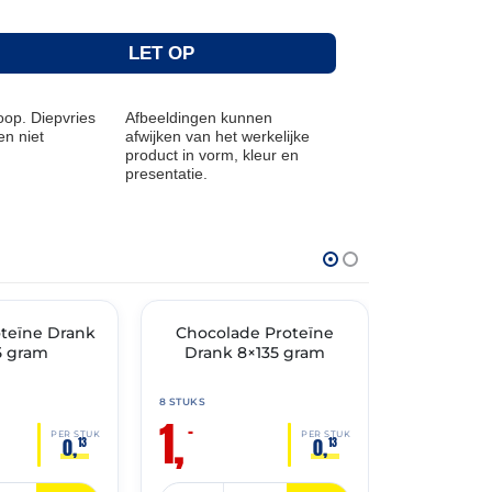
LET OP
op. Diepvries
Afbeeldingen kunnen
n niet
afwijken van het werkelijke
product in vorm, kleur en
presentatie.
THT: 31-05-2026
THT: 31-05-202
teïne Drank
🔥 OP=OP
Chocolade Proteïne
🔥 OP=OP
Pistac
5 gram
Drank 8×135 gram
Drank 
8 STUKS
8 STUKS
1,
1,
–
–
PER STUK
PER STUK
0,
0,
13
13