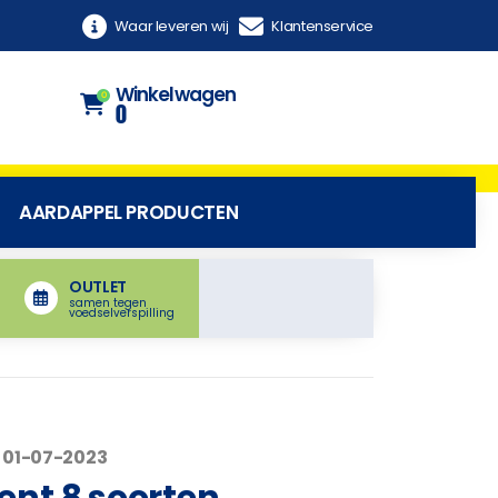
Waar leveren wij
Klantenservice
Winkelwagen
0
0
AARDAPPEL PRODUCTEN
OUTLET
samen tegen
voedselverspilling
 01-07-2023
ent 8 soorten