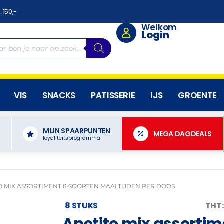
. 150,-
Welkom
Login
VIS
SNACKS
PATISSERIE
IJS
GROENTE
MIJN SPAARPUNTEN
N
MEGA DAGDEALS
loyaliteitsprogramma
O MIX ASSORTIMENT 8 SOORTEN MAALTIJDEN PER DOOS
8 STUKS
THT:
Apetito mix assortim