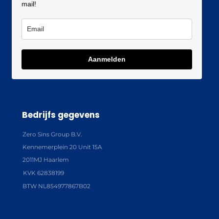
mail!
Aanmelden
Bedrijfs gegevens
Zero Sins Group B.V.
Kennemerplein 20 Unit 15A
2011MJ Haarlem
KVK 62838199
BTW NL854977867B02