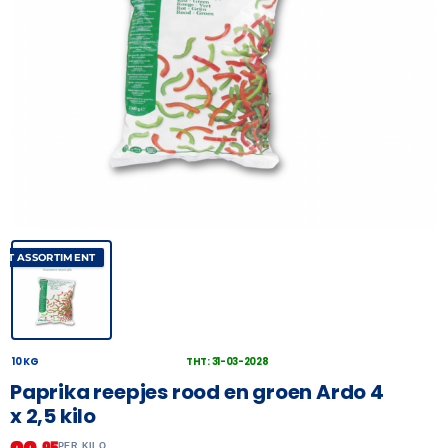
AST ASSORTIMENT
10 KG
THT: 31-03-2028
Paprika reepjes rood en groen Ardo 4
x 2,5 kilo
PER KILO