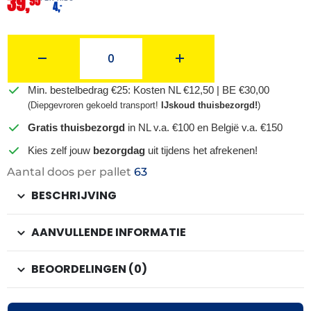
39,
95
4,
–
Min. bestelbedrag €25: Kosten NL €12,50 | BE €30,00
(Diepgevroren gekoeld transport!
IJskoud thuisbezorgd!
)
Gratis thuisbezorgd
in NL v.a. €100 en België v.a. €150
Kies zelf jouw
bezorgdag
uit tijdens het afrekenen!
Aantal doos per pallet
63
BESCHRIJVING
AANVULLENDE INFORMATIE
BEOORDELINGEN (0)