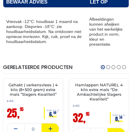
BEWAAR ADVIES
LET OP
Afbeeldingen
Vriesvak -12°C: houdbaar 1 maand na
kunnen afwijken
aankoop. Diepvries -18°C: zie
van het werkelijke
houdbaarheidsdatum. Na ontdooien niet
product in vorm,
opnieuw invriezen. Kijk, ruik, proef na de
kleur en
houdbaarheidsdatum.
presentatie.
GERELATEERDE PRODUCTEN
THT:
THT:
13-
14-
07-
07-
2027
2027
Gehakt ( varkensvlees ) 4
Hamlappen NATUREL 4
✓ VAST ASSORTIMENT
✓ VAST ASSORTIMENT
kilo (8×500 gram) extra
kilo extra mals “De
mals “Slagers Kwaliteit”
Ambachtelijke Slagers
Kwaliteit”
4 KG
4 KG
25,
95
PER KILO
32,
6,
49
95
PER KILO
8,
24