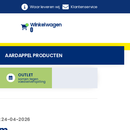
Waar leveren wij
Klantenservice
Winkelwagen
0
0
AARDAPPEL PRODUCTEN
OUTLET
samen tegen
voedselverspilling
: 24-04-2026
am