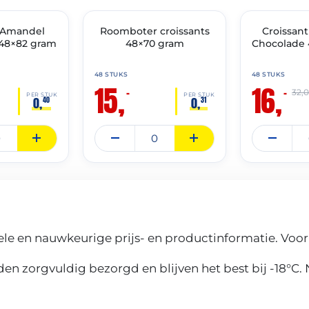
THT: 28-02-2027
THT: 31-05-2027
t Amandel
Roomboter croissants
🔥 OP=OP
🔥 OP=OP
Croissan
48×82 gram
48×70 gram
Chocolade 
48 STUKS
48 STUKS
15,
16,
–
–
32,
PER STUK
PER STUK
0,
0,
40
31
le en nauwkeurige prijs- en productinformatie. Voor
n zorgvuldig bezorgd en blijven het best bij -18°C.