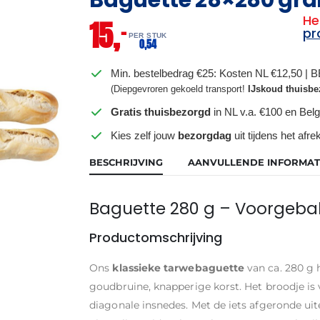
He
15,
–
pr
PER STUK
0,
54
Min. bestelbedrag €25: Kosten NL €12,50 | 
(Diepgevroren gekoeld transport!
IJskoud thuisbe
Gratis thuisbezorgd
in NL v.a. €100 en Belg
Kies zelf jouw
bezorgdag
uit tijdens het afr
BESCHRIJVING
AANVULLENDE INFORMAT
Baguette 280 g – Voorgeba
Productomschrijving
Ons
klassieke tarwebaguette
van ca. 280 g h
goudbruine, knapperige korst. Het broodje is
diagonale insnedes. Met de iets afgeronde ui