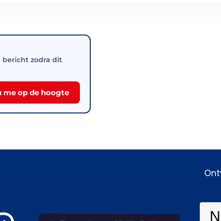
e bericht zodra dit
 me op de hoogte
Ont
N