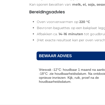
Kan sporen bevatten van:
melk, ei, soja, ses
Bereidingsadvies
Oven voorverwarmen op
220 °C
Bevroren baguettes op een bakplaat leg
Afbakken ca.
14–16 minuten
tot goudbrui
(Het exacte resultaat kan per oven versch
BEWAAR ADVIES
Vriesvak -12°C: houdbaar 1 maand na aanko
-18°C: zie houdbaarheidsdatum. Na ontdooie
opnieuw invriezen. Kijk, ruik, proef na de
houdbaarheidsdatum.