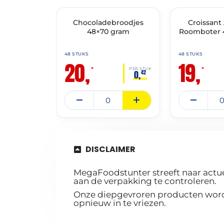
THT: 31-07-2027
THT: 30-04-2027
🔥 OP=OP
Chocoladebroodjes
🔥 OP=OP
Croissan
48×70 gram
Roomboter 
48 STUKS
48 STUKS
20,
19,
–
–
PER STUK
0,
42
DISCLAIMER
MegaFoodstunter streeft naar actue
aan de verpakking te controleren.
Onze diepgevroren producten worde
opnieuw in te vriezen.