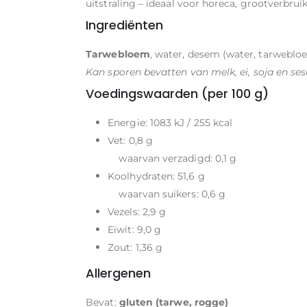
uitstraling – ideaal voor horeca, grootverbruik
Ingrediënten
Tarwebloem
, water, desem (water, tarweblo
Kan sporen bevatten van melk, ei, soja en se
Voedingswaarden (per 100 g)
Energie: 1083 kJ / 255 kcal
Vet: 0,8 g
waarvan verzadigd: 0,1 g
Koolhydraten: 51,6 g
waarvan suikers: 0,6 g
Vezels: 2,9 g
Eiwit: 9,0 g
Zout: 1,36 g
Allergenen
Bevat:
gluten (tarwe, rogge)