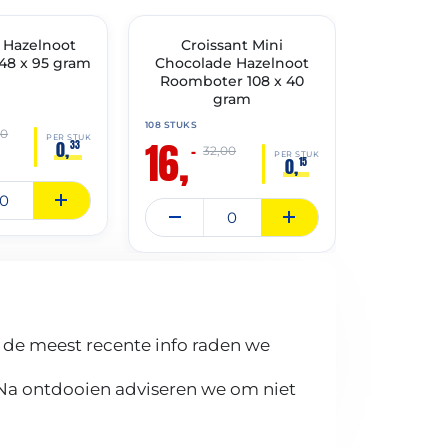
THT: 31-05-2027
THT: 30-06-20
t Hazelnoot
🔥 OP=OP
Croissant Mini
🔥 OP=OP
Ham Kaa
48 x 95 gram
Chocolade Hazelnoot
48×
Roomboter 108 x 40
gram
48 STUKS
25,
108 STUKS
–
00
16,
PER STUK
0,
33
–
32,00
PER STUK
0,
15
 de meest recente info raden we
 Na ontdooien adviseren we om niet