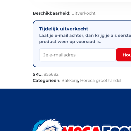
Beschikbaarheid:
Uitverkocht
Tijdelijk uitverkocht
Laat je e-mail achter, dan krijg je als eerst
product weer op voorraad is.
Hou
SKU:
855682
Categorieën:
Bakkerij
,
Horeca groothandel