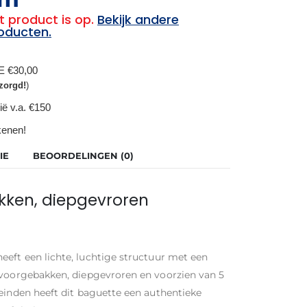
t product is op.
Bekijk andere
oducten.
BE €30,00
zorgd!
)
ië v.a. €150
ekenen!
IE
BEOORDELINGEN (0)
kken, diepgevroren
eeft een lichte, luchtige structuur met een
 voorgebakken, diepgevroren en voorzien van 5
teinden heeft dit baguette een authentieke