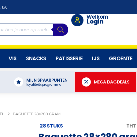
. 150,-
Welkom
Login
VIS
SNACKS
PATISSERIE
IJS
GROENTE
MIJN SPAARPUNTEN
N
MEGA DAGDEALS
loyaliteitsprogramma
EL
BAGUETTE 28×280 GRAM
28 STUKS
THT
Baguette 28×280 gr