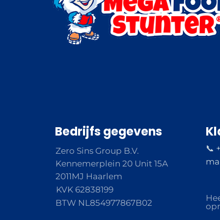
Bedrijfs gegevens
Kl
📞 
Zero Sins Group B.V.
ma 
Kennemerplein 20 Unit 15A
2011MJ Haarlem
KVK 62838199
Hee
BTW NL854977867B02
opm