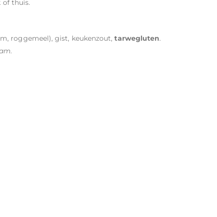
 of thuis.
em, roggemeel), gist, keukenzout,
tarwegluten
.
sam.