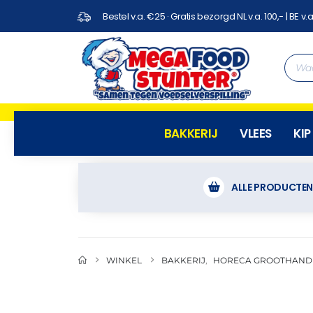
Bestel v.a. €25 · Gratis bezorgd NL v.a. 100,- | BE v.a
BAKKERIJ
VLEES
KIP
ALLE PRODUCTE
WINKEL
BAKKERIJ
,
HORECA GROOTHAND