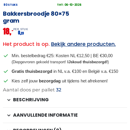
80 STUKS
THT: 06-10-2026
Bakkersbroodje 80×75
gram
18,
–
PER STUK
0,
23
Het product is op.
Bekijk andere producten.
Min. bestelbedrag €25: Kosten NL €12,50 | BE €30,00
(Diepgevroren gekoeld transport!
IJskoud thuisbezorgd!
)
Gratis thuisbezorgd
in NL v.a. €100 en België v.a. €150
Kies zelf jouw
bezorgdag
uit tijdens het afrekenen!
Aantal doos per pallet
32
BESCHRIJVING
AANVULLENDE INFORMATIE