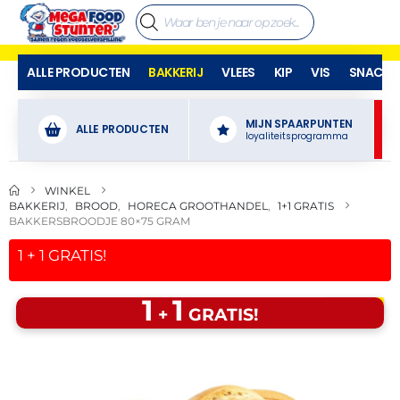
ALLE PRODUCTEN
BAKKERIJ
VLEES
KIP
VIS
SNACKS
MIJN SPAARPUNTEN
ALLE PRODUCTEN
loyaliteitsprogramma
WINKEL
BAKKERIJ
,
BROOD
,
HORECA GROOTHANDEL
,
1+1 GRATIS
BAKKERSBROODJE 80×75 GRAM
1
+
1
GRATIS!
1
1
🔥 OP=OP
+
GRATIS!