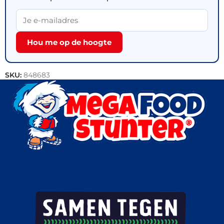
Hou me op de hoogte
SKU:
848683
Categorieën:
Bakkerij
,
1+1 Gratis
,
Brood
,
Horeca groothandel