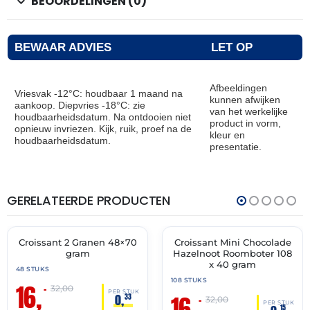
BEOORDELINGEN (0)
BEWAAR ADVIES
LET OP
Afbeeldingen
Vriesvak -12°C: houdbaar 1 maand na
kunnen afwijken
aankoop. Diepvries -18°C: zie
van het werkelijke
houdbaarheidsdatum. Na ontdooien niet
product in vorm,
opnieuw invriezen. Kijk, ruik, proef na de
kleur en
houdbaarheidsdatum.
presentatie.
GERELATEERDE PRODUCTEN
THT:
THT:
28-
31-
02-
05-
2027
2027
Croissant 2 Granen 48×70
Croissant Mini Chocolade
🔥 OP=OP
🔥 OP=OP
gram
Hazelnoot Roomboter 108
x 40 gram
48 STUKS
108 STUKS
16,
–
32,00
PER STUK
16,
0,
33
–
32,00
PER STUK
15