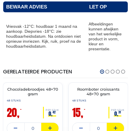
BEWAAR ADVIES
LET OP
Afbeeldingen
Vriesvak -12°C: houdbaar 1 maand na
kunnen afwijken
aankoop. Diepvries -18°C: zie
van het werkelijke
houdbaarheidsdatum. Na ontdooien niet
product in vorm,
opnieuw invriezen. Kijk, ruik, proef na de
kleur en
houdbaarheidsdatum.
presentatie.
GERELATEERDE PRODUCTEN
THT:
THT:
31-
28-
07-
02-
2027
2027
Chocoladebroodjes 48×70
Roomboter croissants
🔥 OP=OP
🔥 OP=OP
gram
48×70 gram
48 STUKS
48 STUKS
20,
15,
–
–
PER STUK
PER STUK
0,
0,
42
31