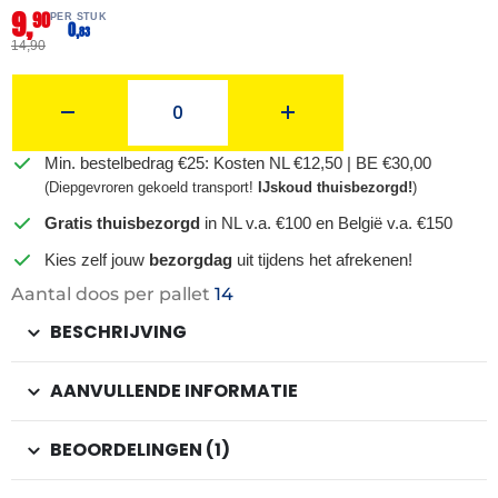
9,
90
PER STUK
0,
83
14,90
Min. bestelbedrag €25: Kosten NL €12,50 | BE €30,00
(Diepgevroren gekoeld transport!
IJskoud thuisbezorgd!
)
Gratis thuisbezorgd
in NL v.a. €100 en België v.a. €150
Kies zelf jouw
bezorgdag
uit tijdens het afrekenen!
Aantal doos per pallet
14
BESCHRIJVING
AANVULLENDE INFORMATIE
BEOORDELINGEN (1)