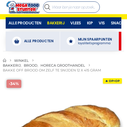
ALLE PRODUCTEN
BAKKERIJ
VLEES
KIP
VIS
SNACKS
MIJN SPAARPUNTEN
ALLE PRODUCTEN
loyaliteitsprogramma
WINKEL
BAKKERIJ
,
BROOD
,
HORECA GROOTHANDEL
BAKKE OFF BROOD OM ZELF TE SNIJDEN 12 X 415 GRAM
🔥 OP=OP
-34%