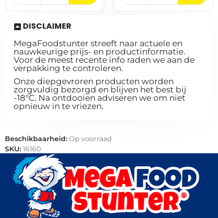
DISCLAIMER
MegaFoodstunter streeft naar actuele en
nauwkeurige prijs- en productinformatie.
Voor de meest recente info raden we aan de
verpakking te controleren.
Onze diepgevroren producten worden
zorgvuldig bezorgd en blijven het best bij
-18°C. Na ontdooien adviseren we om niet
opnieuw in te vriezen.
Beschikbaarheid:
Op voorraad
SKU:
16160
Categorieën:
Bakkerij
,
Brood
,
Horeca groothandel