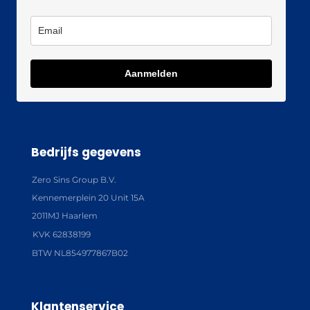
Aanmelden
Bedrijfs gegevens
Zero Sins Group B.V.
Kennemerplein 20 Unit 15A
2011MJ Haarlem
KVK 62838199
BTW NL854977867B02
Klantenservice