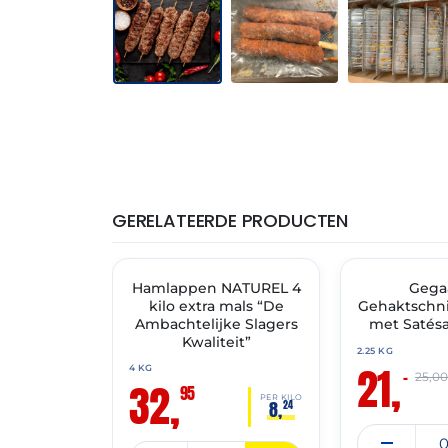
GERELATEERDE PRODUCTEN
THT: 14-07-2027
THT: 01-07-2027
Hamlappen NATUREL 4
✓ VAST ASSORTIMENT
🔥 OP=OP
Gega
kilo extra mals “De
Gehaktschni
Ambachtelijke Slagers
met Satésa
Kwaliteit”
2.25 KG
21,
4 KG
–
25,0
32,
95
PER KILO
8,
24