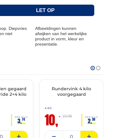
LET OP
op. Diepvries
Afbeeldingen kunnen
n niet
afwijken van het werkelijke
product in vorm, kleur en
presentatie.
THT: 12-08-2026
THT: 31-05-202
len gegaard
🔥 OP=OP
Rundervink 4 kilo
🔥 OP=OP
Pistac
ride 2×4 kilo
voorgegaard
Drank 
4 KG
8 STUKS
10,
1,
–
–
22,95
PER KILO
PER KILO
3,
2,
74
50