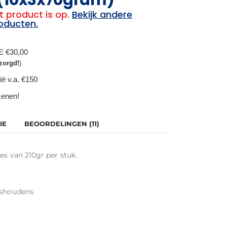
t product is op.
Bekijk andere
oducten.
BE €30,00
zorgd!
)
ië v.a. €150
ekenen!
IE
BEOORDELINGEN (11)
es van 210gr per stuk.
ishoudens.