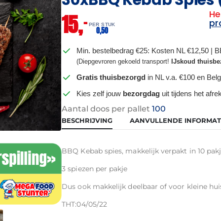
He
15,
–
pr
PER STUK
0,
50
Min. bestelbedrag €25: Kosten NL €12,50 | 
(Diepgevroren gekoeld transport!
IJskoud thuisbe
Gratis thuisbezorgd
in NL v.a. €100 en Belg
Kies zelf jouw
bezorgdag
uit tijdens het afr
Aantal doos per pallet
100
BESCHRIJVING
AANVULLENDE INFORMAT
BBQ Kebab spies, makkelijk verpakt in 10 pakj
3 spiezen per pakje
Dus ook makkelijk deelbaar of voor kleine hu
THT:04/05/22