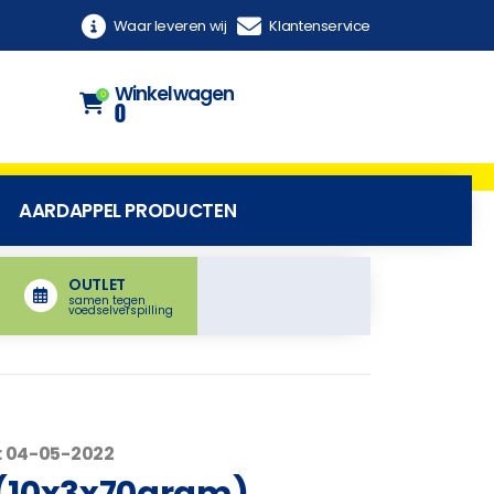
Waar leveren wij
Klantenservice
Winkelwagen
0
0
AARDAPPEL PRODUCTEN
OUTLET
samen tegen
voedselverspilling
: 04-05-2022
 (10x3x70gram)