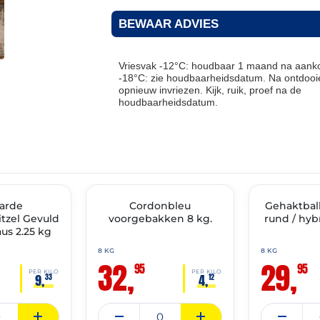
BEWAAR ADVIES
Vriesvak -12°C: houdbaar 1 maand na aanko
-18°C: zie houdbaarheidsdatum. Na ontdooie
opnieuw invriezen. Kijk, ruik, proef na de
houdbaarheidsdatum.
THT: 17-03-2027
THT: 03-03-2027
arde
🔥 OP=OP
Cordonbleu
Gehaktbal
🔥 OP=OP
tzel Gevuld
voorgebakken 8 kg.
rund / hyb
us 2.25 kg
8 KG
8 KG
32,
29,
95
95
0
PER KILO
PER KILO
9,
4,
33
12