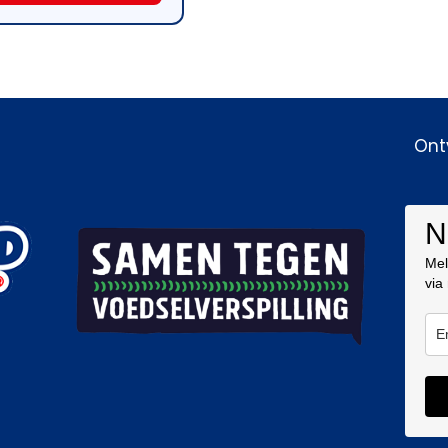
Ont
N
Mel
via