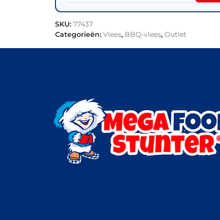
SKU:
77437
Categorieën:
Vlees
,
BBQ-vlees
,
Outlet