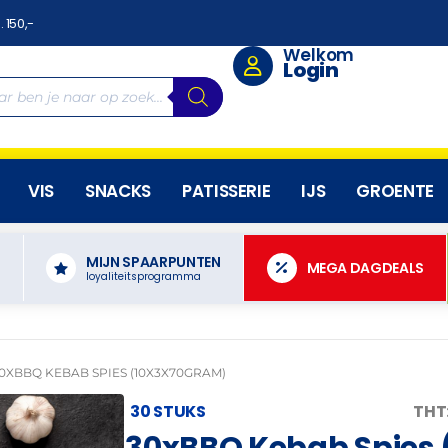
. 150,-
Welkom
Login
VIS
SNACKS
PATISSERIE
IJS
GROENTE
MIJN SPAARPUNTEN
N
MEGA DAGDEALS
loyaliteitsprogramma
0XBBQ KEBAB SPIES (10X3X70GRAM)
30 STUKS
THT
30xBBQ Kebab Spies