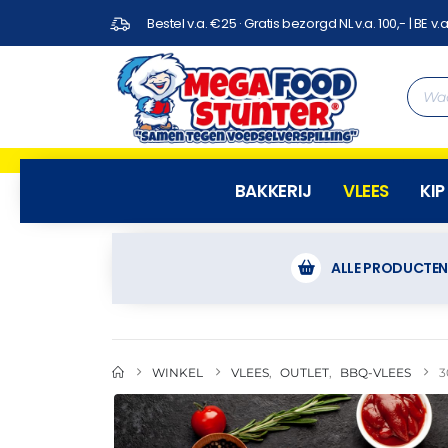
Bestel v.a. €25 · Gratis bezorgd NL v.a. 100,- | BE v.a
BAKKERIJ
VLEES
KIP
ALLE PRODUCTE
WINKEL
VLEES
,
OUTLET
,
BBQ-VLEES
3