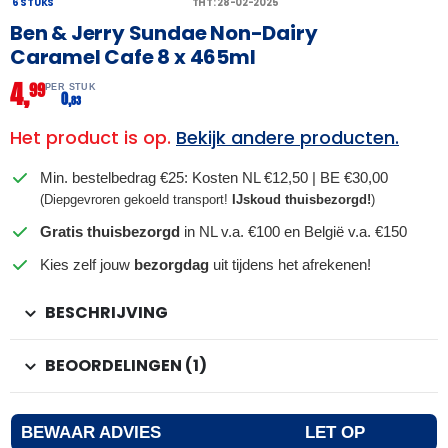
6 STUKS
THT: 28-02-2025
Ben & Jerry Sundae Non-Dairy
Caramel Cafe 8 x 465ml
4,
99
PER STUK
0,
83
Het product is op.
Bekijk andere producten.
Min. bestelbedrag €25: Kosten NL €12,50 | BE €30,00
(Diepgevroren gekoeld transport!
IJskoud thuisbezorgd!
)
Gratis thuisbezorgd
in NL v.a. €100 en België v.a. €150
Kies zelf jouw
bezorgdag
uit tijdens het afrekenen!
BESCHRIJVING
BEOORDELINGEN (1)
BEWAAR ADVIES
LET OP