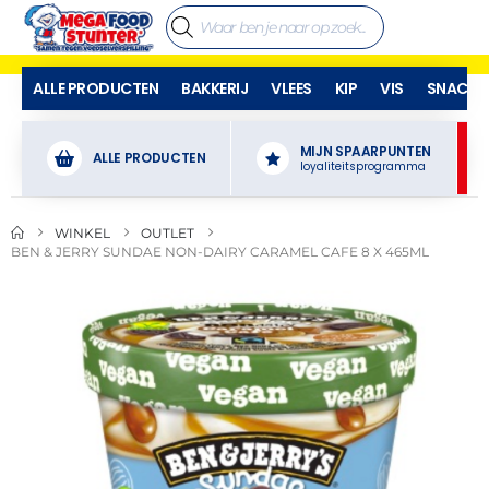
ALLE PRODUCTEN
BAKKERIJ
VLEES
KIP
VIS
SNACKS
MIJN SPAARPUNTEN
ALLE PRODUCTEN
loyaliteitsprogramma
WINKEL
OUTLET
BEN & JERRY SUNDAE NON-DAIRY CARAMEL CAFE 8 X 465ML