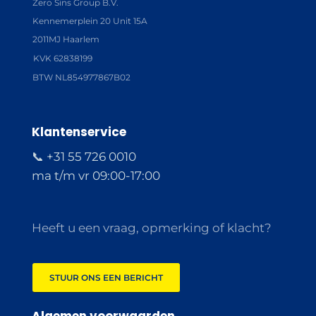
Zero Sins Group B.V.
Kennemerplein 20 Unit 15A
2011MJ Haarlem
KVK 62838199
BTW NL854977867B02
Klantenservice
📞 +31 55 726 0010
ma t/m vr 09:00-17:00
Heeft u een vraag, opmerking of klacht?
STUUR ONS EEN BERICHT
Algemen voorwaarden