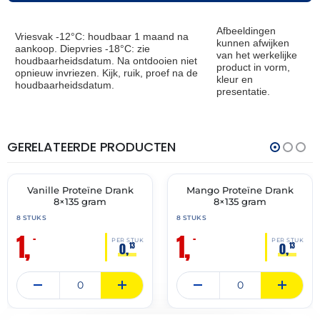
Afbeeldingen
Vriesvak -12°C: houdbaar 1 maand na
kunnen afwijken
aankoop. Diepvries -18°C: zie
van het werkelijke
houdbaarheidsdatum. Na ontdooien niet
product in vorm,
opnieuw invriezen. Kijk, ruik, proef na de
kleur en
houdbaarheidsdatum.
presentatie.
GERELATEERDE PRODUCTEN
THT:
THT:
31-
31-
05-
05-
2026
2026
Vanille Proteïne Drank
Mango Proteïne Drank
🔥 OP=OP
🔥 OP=OP
8×135 gram
8×135 gram
8 STUKS
8 STUKS
1,
1,
–
–
PER STUK
PER STUK
0,
0,
13
13