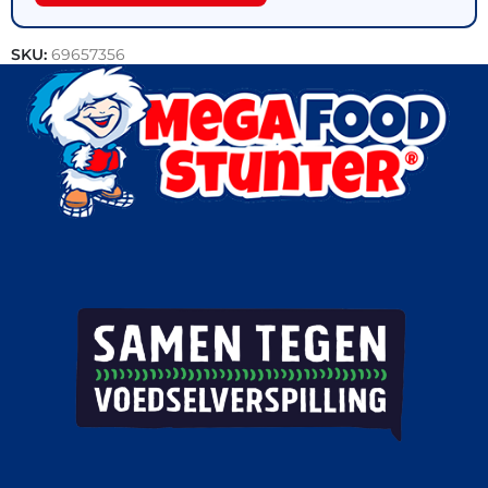
SKU:
69657356
Categorie:
Outlet