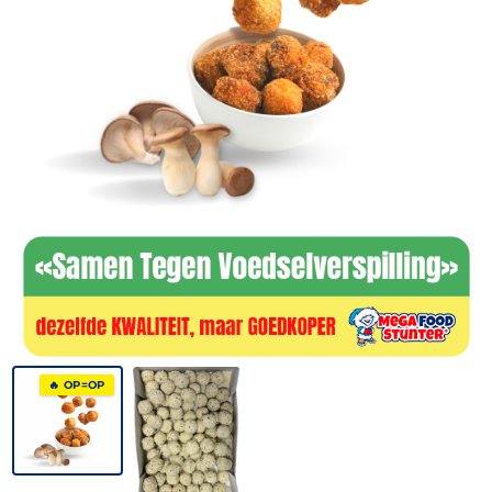
🔥 OP=OP