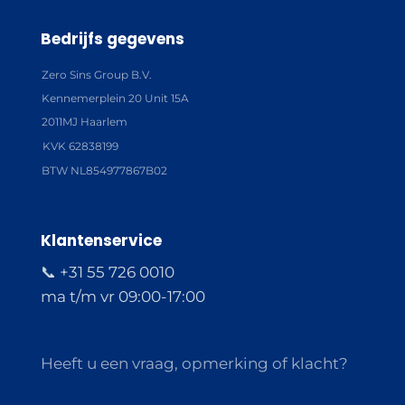
Bedrijfs gegevens
Zero Sins Group B.V.
Kennemerplein 20 Unit 15A
2011MJ Haarlem
KVK 62838199
BTW NL854977867B02
Klantenservice
📞 +31 55 726 0010
ma t/m vr 09:00-17:00
Heeft u een vraag, opmerking of klacht?