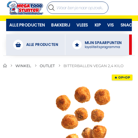
ALLE PRODUCTEN
BAKKERIJ
VLEES
KIP
VIS
SNACKS
MIJN SPAARPUNTEN
ALLE PRODUCTEN
loyaliteitsprogramma
WINKEL
OUTLET
BITTERBALLEN VEGAN 2,4 KILO
🔥 OP=OP