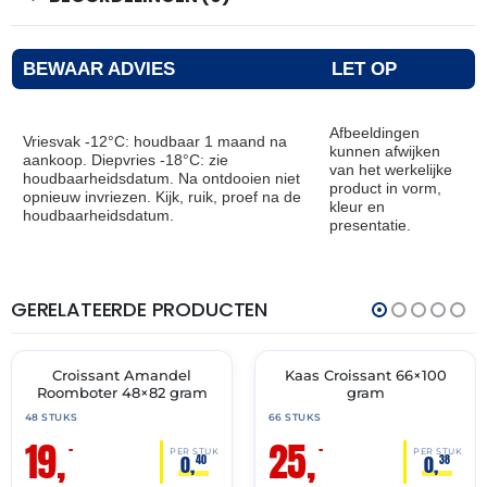
BEWAAR ADVIES
LET OP
Afbeeldingen
Vriesvak -12°C: houdbaar 1 maand na
kunnen afwijken
aankoop. Diepvries -18°C: zie
van het werkelijke
houdbaarheidsdatum. Na ontdooien niet
product in vorm,
opnieuw invriezen. Kijk, ruik, proef na de
kleur en
houdbaarheidsdatum.
presentatie.
GERELATEERDE PRODUCTEN
THT:
THT:
30-
31-
04-
07-
2027
2027
Croissant Amandel
Kaas Croissant 66×100
🔥 OP=OP
🔥 OP=OP
Roomboter 48×82 gram
gram
48 STUKS
66 STUKS
19,
25,
–
–
PER STUK
PER STUK
0,
0,
40
38