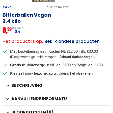
2.4 KG
THT: 02-04-2026
Bitterballen Vegan
2,4 kilo
8,
99
PER KILO
3,
75
Het product is op.
Bekijk andere producten.
Min. bestelbedrag €25: Kosten NL €12,50 | BE €30,00
(Diepgevroren gekoeld transport!
IJskoud thuisbezorgd!
)
Gratis thuisbezorgd
in NL v.a. €100 en België v.a. €150
Kies zelf jouw
bezorgdag
uit tijdens het afrekenen!
BESCHRIJVING
AANVULLENDE INFORMATIE
BEOORDELINGEN (0)