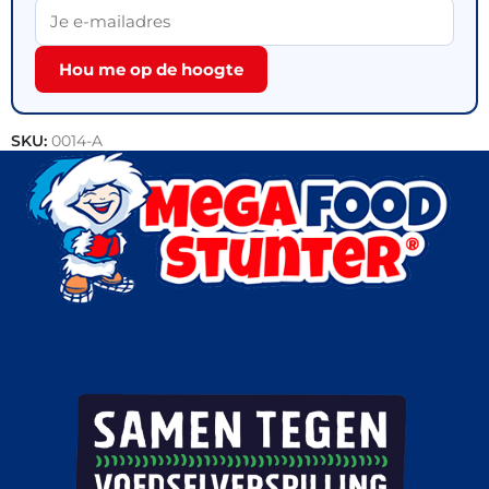
Hou me op de hoogte
SKU:
0014-A
Categorie:
Outlet