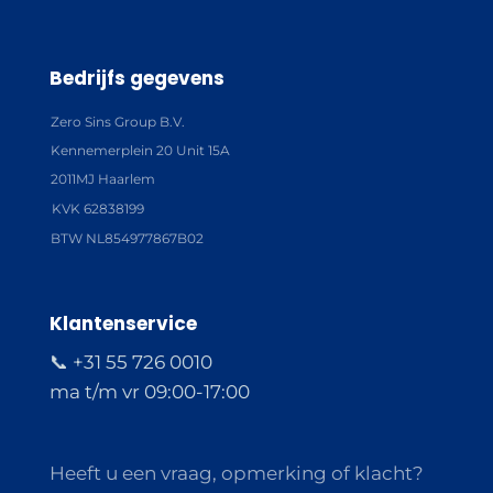
Bedrijfs gegevens
Zero Sins Group B.V.
Kennemerplein 20 Unit 15A
2011MJ Haarlem
KVK 62838199
BTW NL854977867B02
Klantenservice
📞 +31 55 726 0010
ma t/m vr 09:00-17:00
Heeft u een vraag, opmerking of klacht?