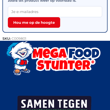
zodra dit product weer op voorraad is.
Hou me op de hoogte
SKU:
C009801
Categorie:
Outlet