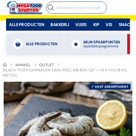
ALLE PRODUCTEN
BAKKERIJ
VLEES
KIP
VIS
SNACKS
MIJN SPAARPUNTEN
ALLE PRODUCTEN
loyaliteitsprogramma
WINKEL
OUTLET
BLACK TIGER GARNALEN EASY PEEL 6/8 80% IQF — 10 X 1 KG (8 KG
NETTO)
✓ VAST ASSORTIMENT