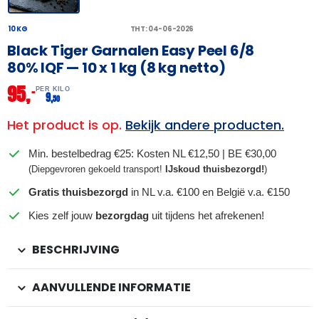
10 KG
THT: 04-06-2026
Black Tiger Garnalen Easy Peel 6/8
80% IQF — 10 x 1 kg (8 kg netto)
95,
–
PER KILO
9,
50
Het product is op.
Bekijk andere producten.
Min. bestelbedrag €25: Kosten NL €12,50 | BE €30,00
(Diepgevroren gekoeld transport!
IJskoud thuisbezorgd!
)
Gratis thuisbezorgd
in NL v.a. €100 en België v.a. €150
Kies zelf jouw
bezorgdag
uit tijdens het afrekenen!
BESCHRIJVING
AANVULLENDE INFORMATIE