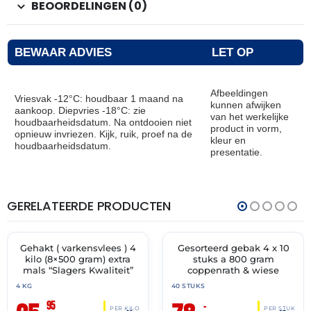
BEOORDELINGEN (0)
BEWAAR ADVIES
LET OP
Afbeeldingen
Vriesvak -12°C: houdbaar 1 maand na
kunnen afwijken
aankoop. Diepvries -18°C: zie
van het werkelijke
houdbaarheidsdatum. Na ontdooien niet
product in vorm,
opnieuw invriezen. Kijk, ruik, proef na de
kleur en
houdbaarheidsdatum.
presentatie.
GERELATEERDE PRODUCTEN
THT:
THT:
13-
30-
07-
04-
2027
2028
Gehakt ( varkensvlees ) 4
Gesorteerd gebak 4 x 10
✓ VAST ASSORTIMENT
✓ VAST ASSORTIMENT
kilo (8×500 gram) extra
stuks a 800 gram
mals “Slagers Kwaliteit”
coppenrath & wiese
4 KG
40 STUKS
95
–
PER KILO
PER STUK