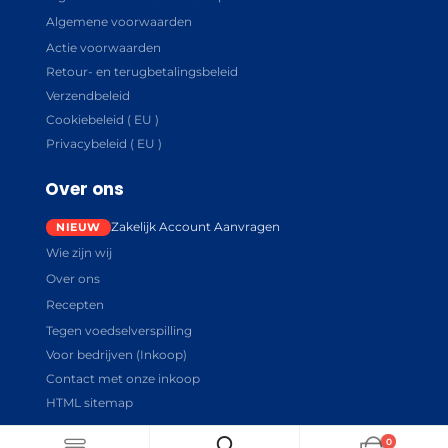
Algemene voorwaarden
Actie voorwaarden
Retour- en terugbetalingsbeleid
Verzendbeleid
Cookiebeleid ( EU )
Privacybeleid ( EU )
Over ons
Zakelijk Account Aanvragen
Wie zijn wij
Over ons
Recepten
Tegen voedselverspilling
Voor bedrijven (Inkoop)
Contact met onze inkoop
HTML sitemap
0