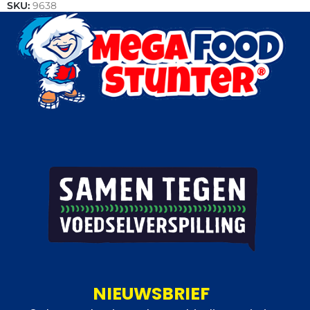
SKU:
9638
Categorieën:
Bakkerij
,
Brood
NIEUWSBRIEF