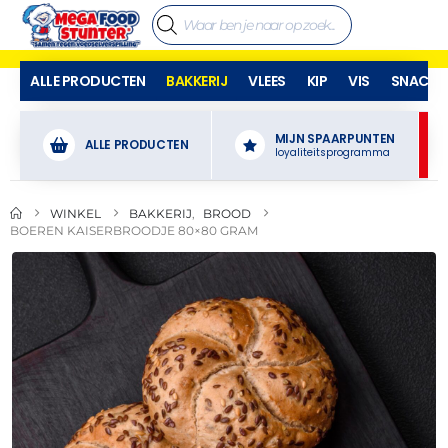
ALLE PRODUCTEN
BAKKERIJ
VLEES
KIP
VIS
SNACKS
MIJN SPAARPUNTEN
ALLE PRODUCTEN
loyaliteitsprogramma
WINKEL
BAKKERIJ
,
BROOD
BOEREN KAISERBROODJE 80×80 GRAM