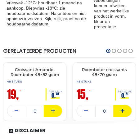
Afbeeldingen
Vriesvak -12°C: houdbaar 1 maand na
kunnen afwijken
aankoop. Diepvries -18°C: zie
van het werkelijke
houdbaarheidsdatum. Na ontdooien niet
product in vorm,
opnieuw invriezen. Kijk, ruik, proef na de
kleur en
houdbaarheidsdatum.
presentatie.
GERELATEERDE PRODUCTEN
THT:
THT:
30-
28-
04-
02-
2027
2027
Croissant Amandel
Roomboter croissants
🔥 OP=OP
🔥 OP=OP
Roomboter 48×82 gram
48×70 gram
48 STUKS
48 STUKS
19,
15,
–
–
PER STUK
PER STUK
0,
0,
40
31
DISCLAIMER