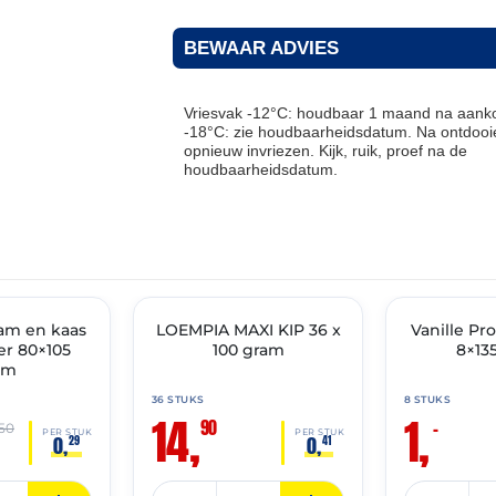
BEWAAR ADVIES
Vriesvak -12°C: houdbaar 1 maand na aanko
-18°C: zie houdbaarheidsdatum. Na ontdooie
opnieuw invriezen. Kijk, ruik, proef na de
houdbaarheidsdatum.
THT: 19-04-2027
THT: 31-05-2026
am en kaas
LOEMPIA MAXI KIP 36 x
🔥 OP=OP
Vanille Pr
🔥 OP=OP
r 80×105
100 gram
8×13
am
36 STUKS
8 STUKS
14,
1,
90
–
,50
PER STUK
PER STUK
0,
0,
29
41