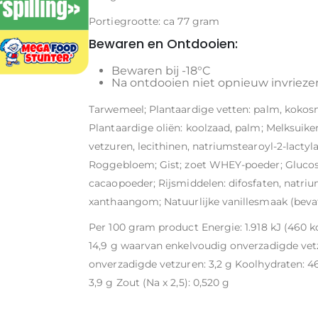
Portiegrootte: ca 77 gram
Bewaren en Ontdooien:
Bewaren bij -18°C
Na ontdooien niet opnieuw invrieze
Tarwemeel; Plantaardige vetten: palm, kokosno
Plantaardige oliën: koolzaad, palm; Melksuik
vetzuren, lecithinen, natriumstearoyl-2-lactyl
Roggebloem; Gist; zoet WHEY-poeder; Glucos
cacaopoeder; Rijsmiddelen: difosfaten, natri
xanthaangom; Natuurlijke vanillesmaak (beva
Per 100 gram product Energie: 1.918 kJ (460 k
14,9 g waarvan enkelvoudig onverzadigde vet
onverzadigde vetzuren: 3,2 g Koolhydraten: 46,0
3,9 g Zout (Na x 2,5): 0,520 g