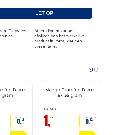
LET OP
op. Diepvries
Afbeeldingen kunnen
n niet
afwijken van het werkelijke
product in vorm, kleur en
presentatie.
THT: 31-05-2026
THT: 31-05-202
oteïne Drank
Mango Proteïne Drank
🔥 OP=OP
🔥 OP=OP
Chocola
5 gram
8×135 gram
Drank 
8 STUKS
8 STUKS
1,
1,
–
–
PER STUK
PER STUK
0,
0,
13
13