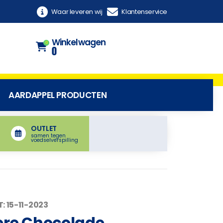
Waar leveren wij
Klantenservice
Winkelwagen
0
0
AARDAPPEL PRODUCTEN
OUTLET
samen tegen
voedselverspilling
: 15-11-2023
ere Chocolade