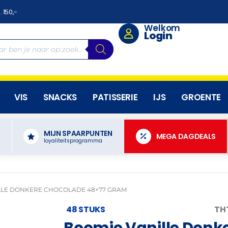
. 150,-
Welkom
Login
VIS
SNACKS
PATISSERIE
IJS
GROENTE
MIJN SPAARPUNTEN
N
MEGA DAGDEALS
loyaliteitsprogramma
LLE DONKERE CHOCOLADE 48×77 GRAM
48 STUKS
THT
Boomie Vanille Donk