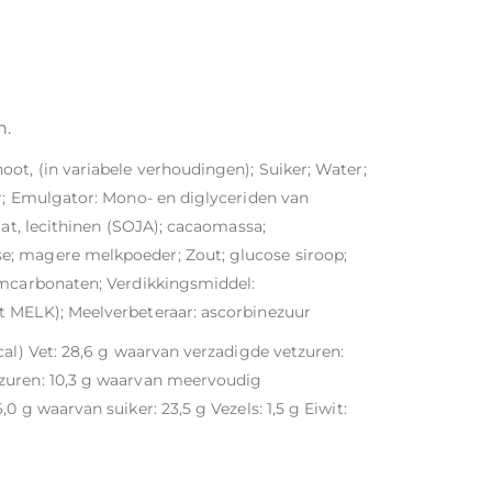
n.
ot, (in variabele verhoudingen); Suiker; Water;
er; Emulgator: Mono- en diglyceriden van
aat, lecithinen (SOJA); cacaomassa;
e; magere melkpoeder; Zout; glucose siroop;
umcarbonaten; Verdikkingsmiddel:
t MELK); Meelverbeteraar: ascorbinezuur
cal) Vet: 28,6 g waarvan verzadigde vetzuren:
zuren: 10,3 g waarvan meervoudig
 g waarvan suiker: 23,5 g Vezels: 1,5 g Eiwit: