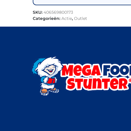
SKU:
406569800173
Categorieën:
Actie
,
Outlet