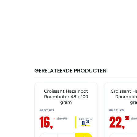
GERELATEERDE PRODUCTEN
THT: 31-05-2027
THT: 17-08-2026
🔥 OP=OP
Croissant Hazelnoot
Croissant H
🔥 OP=OP
Roomboter 48 x 100
Roombote
gram
gr
48 STUKS
80 STUKS
16,
22,
90
–
32,00
32
PER STUK
0,
33