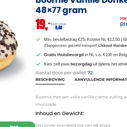
48×77 gram
He
19,
–
pr
PER STUK
0,
40
Min. bestelbedrag €25: Kosten NL €12,50 | 
(Diepgevroren gekoeld transport!
IJskoud thuisbe
Gratis thuisbezorgd
in NL v.a. €100 en Belg
Kies zelf jouw
bezorgdag
uit tijdens het afr
Aantal doos per pallet
72
BESCHRIJVING
AANVULLENDE INFORMAT
Boomie met een volle vanille crème vulling e
chocolade.
Inhoud en Gewicht:
Een grote voordeeldoos van 48 stuks