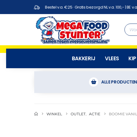
Bestel v.a. €25 · Gratis bezorgd NL v.a. 100,- | BE v.a
BAKKERIJ
VLEES
KIP
ALLE PRODUCTE
WINKEL
OUTLET
,
ACTIE
BOOMIE VANI