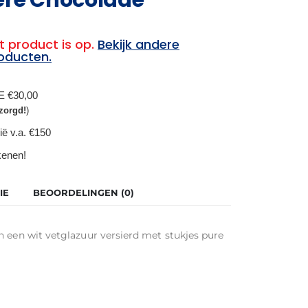
t product is op.
Bekijk andere
oducten.
BE €30,00
zorgd!
)
ië v.a. €150
ekenen!
IE
BEOORDELINGEN (0)
n een wit vetglazuur versierd met stukjes pure