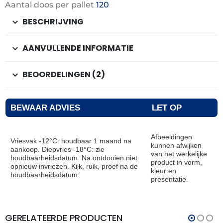
Aantal doos per pallet
120
BESCHRIJVING
AANVULLENDE INFORMATIE
BEOORDELINGEN (2)
BEWAAR ADVIES
LET OP
Afbeeldingen
Vriesvak -12°C: houdbaar 1 maand na
kunnen afwijken
aankoop. Diepvries -18°C: zie
van het werkelijke
houdbaarheidsdatum. Na ontdooien niet
product in vorm,
opnieuw invriezen. Kijk, ruik, proef na de
kleur en
houdbaarheidsdatum.
presentatie.
GERELATEERDE PRODUCTEN
THT:
THT:
31-
31-