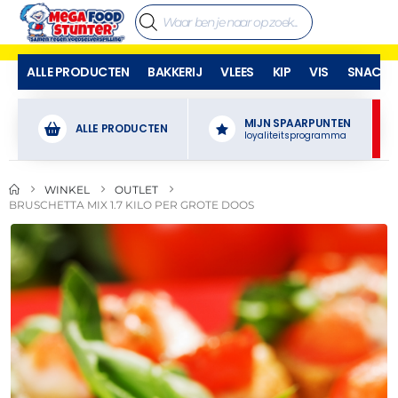
ALLE PRODUCTEN
BAKKERIJ
VLEES
KIP
VIS
SNACKS
MIJN SPAARPUNTEN
ALLE PRODUCTEN
loyaliteitsprogramma
WINKEL
OUTLET
BRUSCHETTA MIX 1.7 KILO PER GROTE DOOS