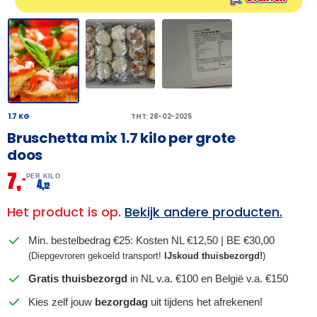
1.7 KG
THT: 28-02-2025
Bruschetta mix 1.7 kilo per grote
doos
7,
–
PER KILO
4,
12
Het product is op.
Bekijk andere producten.
Min. bestelbedrag €25: Kosten NL €12,50 | BE €30,00
(Diepgevroren gekoeld transport!
IJskoud thuisbezorgd!
)
Gratis thuisbezorgd
in NL v.a. €100 en België v.a. €150
Kies zelf jouw
bezorgdag
uit tijdens het afrekenen!