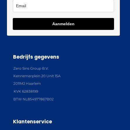
Aanmelden
Bedrijfs gegevens
Zero Sins Group B.V.
Kennemerplein 20 Unit 15A
2011MJ Haarlem
KVK 62838199
BTW NL854977867B02
Klantenservice