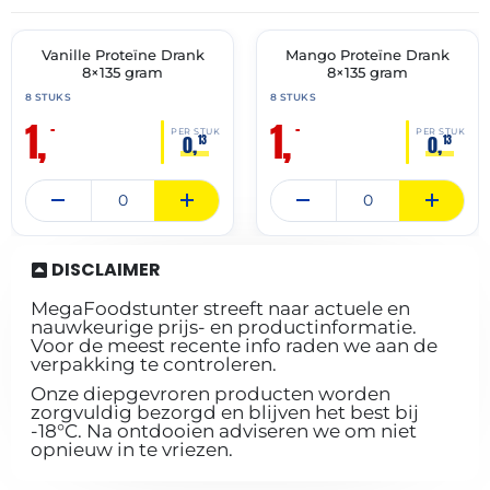
05-
05-
2026
2026
Vanille Proteïne Drank
Mango Proteïne Drank
🔥 OP=OP
🔥 OP=OP
8×135 gram
8×135 gram
8 STUKS
8 STUKS
1,
1,
–
–
PER STUK
PER STUK
0,
0,
13
13
DISCLAIMER
MegaFoodstunter streeft naar actuele en
nauwkeurige prijs- en productinformatie.
Voor de meest recente info raden we aan de
verpakking te controleren.
Onze diepgevroren producten worden
zorgvuldig bezorgd en blijven het best bij
-18°C. Na ontdooien adviseren we om niet
opnieuw in te vriezen.