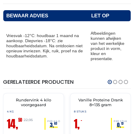
BEWAAR ADVIES
LET OP
Afbeeldingen
Vriesvak -12°C: houdbaar 1 maand na
kunnen afwijken
aankoop. Diepvries -18°C: zie
van het werkelijke
houdbaarheidsdatum. Na ontdooien niet
product in vorm,
opnieuw invriezen. Kijk, ruik, proef na de
kleur en
houdbaarheidsdatum.
presentatie.
GERELATEERDE PRODUCTEN
THT:
THT:
12-
31-
08-
05-
2026
2026
Rundervink 4 kilo
Vanille Proteïne Drank
🔥 OP=OP
🔥 OP=OP
voorgegaard
8×135 gram
4 KG
8 STUKS
14,
1,
50
–
22,95
PER KILO
PER STUK
3,
0,
63
13