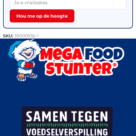
Hou me op de hoogte
SKU:
39000936-1
Categorie:
Outlet