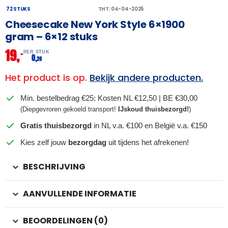
72 STUKS
THT: 04-04-2025
Cheesecake New York Style 6×1900
gram – 6×12 stuks
19,
–
PER STUK
0,
26
Het product is op.
Bekijk andere producten.
Min. bestelbedrag €25: Kosten NL €12,50 | BE €30,00
(Diepgevroren gekoeld transport!
IJskoud thuisbezorgd!
)
Gratis thuisbezorgd
in NL v.a. €100 en België v.a. €150
Kies zelf jouw
bezorgdag
uit tijdens het afrekenen!
BESCHRIJVING
AANVULLENDE INFORMATIE
BEOORDELINGEN (0)