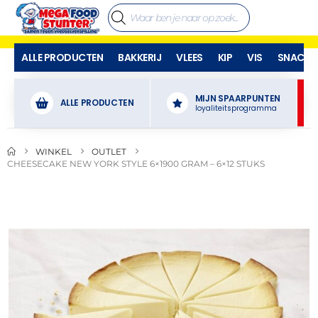
ALLE PRODUCTEN
BAKKERIJ
VLEES
KIP
VIS
SNACKS
MIJN SPAARPUNTEN
ALLE PRODUCTEN
loyaliteitsprogramma
WINKEL
OUTLET
CHEESECAKE NEW YORK STYLE 6×1900 GRAM – 6×12 STUKS