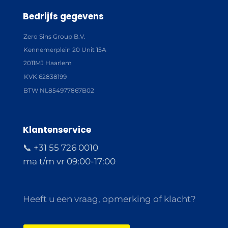
Bedrijfs gegevens
Zero Sins Group B.V.
Kennemerplein 20 Unit 15A
2011MJ Haarlem
KVK 62838199
BTW NL854977867B02
Klantenservice
📞 +31 55 726 0010
ma t/m vr 09:00-17:00
Heeft u een vraag, opmerking of klacht?