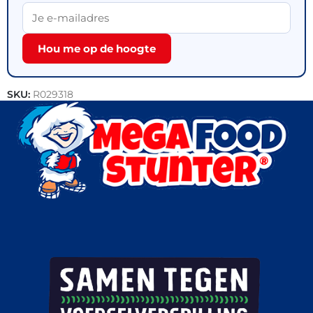
Hou me op de hoogte
SKU:
R029318
Categorie:
Outlet