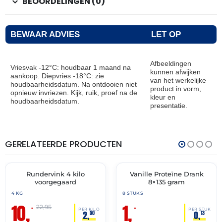
BEOORDELINGEN (0)
BEWAAR ADVIES
LET OP
Afbeeldingen
Vriesvak -12°C: houdbaar 1 maand na
kunnen afwijken
aankoop. Diepvries -18°C: zie
van het werkelijke
houdbaarheidsdatum. Na ontdooien niet
product in vorm,
opnieuw invriezen. Kijk, ruik, proef na de
kleur en
houdbaarheidsdatum.
presentatie.
GERELATEERDE PRODUCTEN
THT:
THT:
12-
31-
08-
05-
2026
2026
Rundervink 4 kilo
Vanille Proteïne Drank
🔥 OP=OP
🔥 OP=OP
voorgegaard
8×135 gram
4 KG
8 STUKS
10,
1,
–
–
22,95
PER KILO
PER STUK
2,
0,
50
13