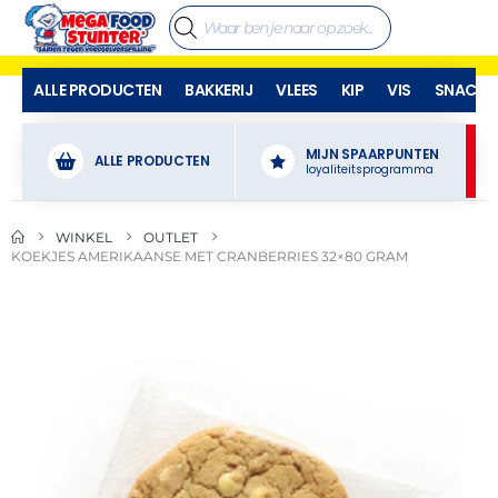
ALLE PRODUCTEN
BAKKERIJ
VLEES
KIP
VIS
SNACKS
MIJN SPAARPUNTEN
ALLE PRODUCTEN
loyaliteitsprogramma
WINKEL
OUTLET
KOEKJES AMERIKAANSE MET CRANBERRIES 32×80 GRAM