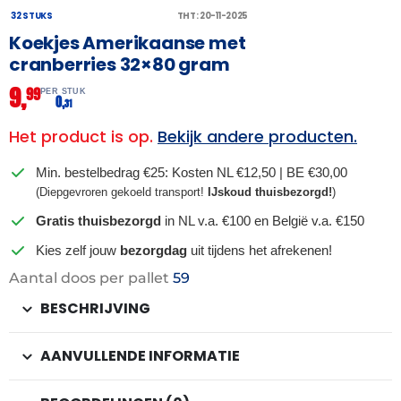
32 STUKS
THT: 20-11-2025
Koekjes Amerikaanse met
cranberries 32×80 gram
9,
99
PER STUK
0,
31
Het product is op.
Bekijk andere producten.
Min. bestelbedrag €25: Kosten NL €12,50 | BE €30,00
(Diepgevroren gekoeld transport!
IJskoud thuisbezorgd!
)
Gratis thuisbezorgd
in NL v.a. €100 en België v.a. €150
Kies zelf jouw
bezorgdag
uit tijdens het afrekenen!
Aantal doos per pallet
59
BESCHRIJVING
AANVULLENDE INFORMATIE