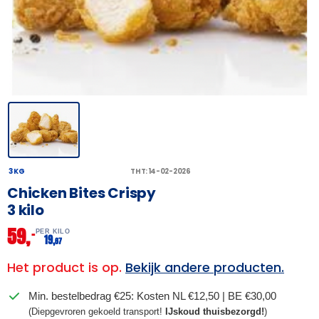
3 KG
THT: 14-02-2026
Chicken Bites Crispy
3 kilo
59,
–
PER KILO
19,
67
Het product is op.
Bekijk andere producten.
Min. bestelbedrag €25: Kosten NL €12,50 | BE €30,00
(Diepgevroren gekoeld transport!
IJskoud thuisbezorgd!
)