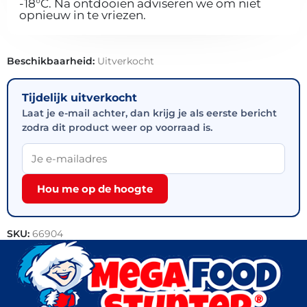
-18°C. Na ontdooien adviseren we om niet
opnieuw in te vriezen.
Beschikbaarheid:
Uitverkocht
Tijdelijk uitverkocht
Laat je e-mail achter, dan krijg je als eerste bericht
zodra dit product weer op voorraad is.
Hou me op de hoogte
SKU:
66904
Categorieën:
Kip
,
Horeca groothandel
,
Snacks