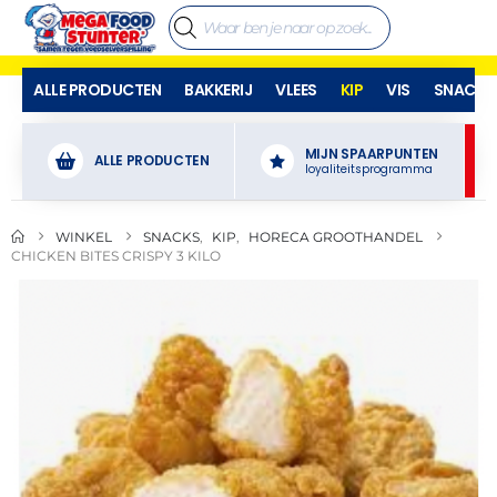
ALLE PRODUCTEN
BAKKERIJ
VLEES
KIP
VIS
SNACKS
MIJN SPAARPUNTEN
ALLE PRODUCTEN
loyaliteitsprogramma
WINKEL
SNACKS
,
KIP
,
HORECA GROOTHANDEL
CHICKEN BITES CRISPY 3 KILO