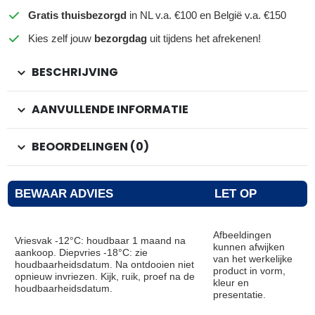
Gratis thuisbezorgd
in NL v.a. €100 en België v.a. €150
Kies zelf jouw
bezorgdag
uit tijdens het afrekenen!
BESCHRIJVING
AANVULLENDE INFORMATIE
BEOORDELINGEN (0)
BEWAAR ADVIES
LET OP
Afbeeldingen
Vriesvak -12°C: houdbaar 1 maand na
kunnen afwijken
aankoop. Diepvries -18°C: zie
van het werkelijke
houdbaarheidsdatum. Na ontdooien niet
product in vorm,
opnieuw invriezen. Kijk, ruik, proef na de
kleur en
houdbaarheidsdatum.
presentatie.