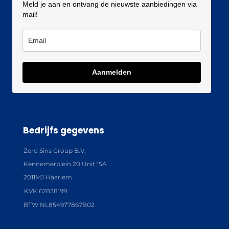
Meld je aan en ontvang de nieuwste aanbiedingen via
mail!
Aanmelden
Bedrijfs gegevens
Zero Sins Group B.V.
Kennemerplein 20 Unit 15A
2011MJ Haarlem
KVK 62838199
BTW NL854977867B02