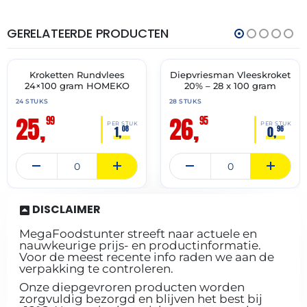
GERELATEERDE PRODUCTEN
THT:
THT:
01-
31-
07-
03-
2027
2027
Kroketten Rundvlees
Diepvriesman Vleeskroket
✓ VAST ASSORTIMENT
✓ VAST ASSORTIMENT
24×100 gram HOMEKO
20% – 28 x 100 gram
24 STUKS
28 STUKS
25,
26,
99
95
PER STUK
PER STUK
1,
0,
08
96
DISCLAIMER
MegaFoodstunter streeft naar actuele en
nauwkeurige prijs- en productinformatie.
Voor de meest recente info raden we aan de
verpakking te controleren.
Onze diepgevroren producten worden
zorgvuldig bezorgd en blijven het best bij